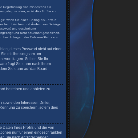
ie Registrierung sind mindestens ein
tgelegt wurden, so ist dies für Sie vor
gilt, wenn Sie einen Beitrag als Entwurf
speichert: Löschen und Ändern von Beiträgen
asswort) und gescheiterte
angezeigt und nicht dauerhaft gespeichert.
en bei Umfragen, der Gelesen-Status von
hlen, dieses Passwort nicht auf einer
n Sie mit ihm sorgsam um.
swort fragen. Sollten Sie Ihr
are fragt Sie dann nach Ihrem
 dem Sie dann auf das Board
ard betreiben und anbieten zu
 sowie den Interessen Dritter,
-Kennung zu speichern, sofern dies
 Daten Ihres Profils und die von
ationen nur für einen eingeschränkten
uchen Sie nach entsprechenden