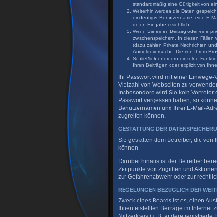
standardmäßig eine Gültigkeit von ein
Weiterhin werden die Daten gespeicher
eindeutiger Benutzername, eine E-Mai
deren Eingabe ersichtlich.
Wenn Sie einen Beitrag oder eine priv
zwischenspeichern. In diesen Fällen 
(dazu zählen Private Nachrichten und
Anmeldeversuche. Die von Ihrem Brows
Schließlich erfordern einzelne Funk
Ihren Beiträgen oder explizit von Ih
Ihr Passwort wird mit einer Einwege-V
Vielzahl von Webseiten zu verwenden.
Insbesondere wird Sie kein Vertreter 
Passwort vergessen haben, so können
Benutzernamen und Ihrer E-Mail-Adre
zugreifen können.
GESTATTUNG DER DATENSPEICHER
Sie gestatten dem Betreiber, die von
können.
Darüber hinaus ist der Betreiber ber
Zeitpunkte von Zugriffen und Aktione
zur Gefahrenabwehr oder zur rechtlic
REGELUNGEN BEZÜGLICH DER WEIT
Zweck eines Boards ist es, einen Aus
Ihnen erstellten Beiträge im Internet
Nutzerkreis (z. B. andere registrier