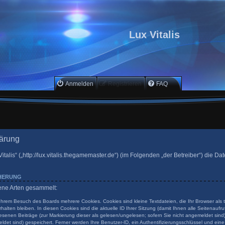
Lux Vitalis
Anmelden
Registrieren
FAQ
lärung
Vitalis“ („http://lux.vitalis.thegamemaster.de“) (im Folgenden „der Betreiber“) die 
CHERUNG
dene Arten gesammelt:
 Ihrem Besuch des Boards mehrere Cookies. Cookies sind kleine Textdateien, die Ihr Browser als
halten bleiben. In diesen Cookies sind die aktuelle ID Ihrer Sitzung (damit Ihnen alle Seitenauf
esenen Beiträge (zur Markierung dieser als gelesen/ungelesen; sofern Sie nicht angemeldet sind
ldet sind) gespeichert. Ferner werden Ihre Benutzer-ID, ein Authentifizierungsschlüssel und ein