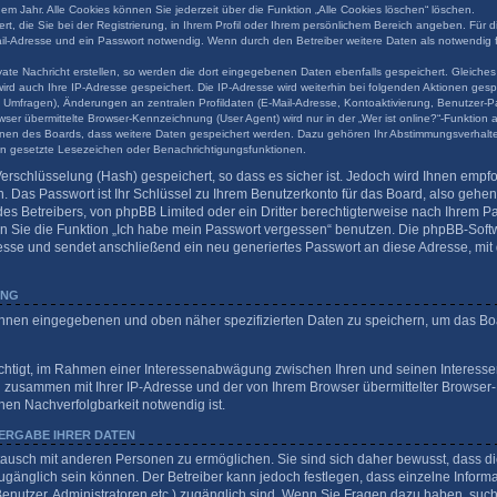
em Jahr. Alle Cookies können Sie jederzeit über die Funktion „Alle Cookies löschen“ löschen.
t, die Sie bei der Registrierung, in Ihrem Profil oder Ihrem persönlichem Bereich angeben. Für d
l-Adresse und ein Passwort notwendig. Wenn durch den Betreiber weitere Daten als notwendig fes
ate Nachricht erstellen, so werden die dort eingegebenen Daten ebenfalls gespeichert. Gleiches 
wird auch Ihre IP-Adresse gespeichert. Die IP-Adresse wird weiterhin bei folgenden Aktionen ge
 Umfragen), Änderungen an zentralen Profildaten (E-Mail-Adresse, Kontoaktivierung, Benutzer-P
er übermittelte Browser-Kennzeichnung (User Agent) wird nur in der „Wer ist online?“-Funktion 
tionen des Boards, dass weitere Daten gespeichert werden. Dazu gehören Ihr Abstimmungsverhalt
nen gesetzte Lesezeichen oder Benachrichtigungsfunktionen.
erschlüsselung (Hash) gespeichert, so dass es sicher ist. Jedoch wird Ihnen empfo
 Das Passwort ist Ihr Schlüssel zu Ihrem Benutzerkonto für das Board, also gehe
des Betreibers, von phpBB Limited oder ein Dritter berechtigterweise nach Ihrem Pas
 Sie die Funktion „Ich habe mein Passwort vergessen“ benutzen. Die phpBB-Softw
sse und sendet anschließend ein neu generiertes Passwort an diese Adresse, mit
UNG
 Ihnen eingegebenen und oben näher spezifizierten Daten zu speichern, um das Bo
echtigt, im Rahmen einer Interessenabwägung zwischen Ihren und seinen Interessen
n zusammen mit Ihrer IP-Adresse und der von Ihrem Browser übermittelter Browser
hen Nachverfolgbarkeit notwendig ist.
ERGABE IHRER DATEN
tausch mit anderen Personen zu ermöglichen. Sie sind sich daher bewusst, dass die
 zugänglich sein können. Der Betreiber kann jedoch festlegen, dass einzelne Inform
te Benutzer, Administratoren etc.) zugänglich sind. Wenn Sie Fragen dazu haben, s