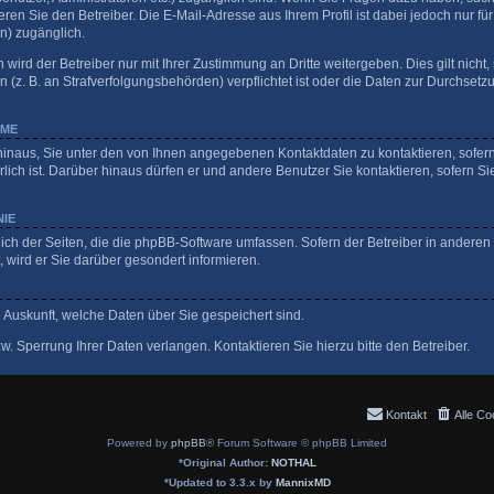
ren Sie den Betreiber. Die E-Mail-Adresse aus Ihrem Profil ist dabei jedoch nur fü
n) zugänglich.
ird der Betreiber nur mit Ihrer Zustimmung an Dritte weitergeben. Dies gilt nicht, 
z. B. an Strafverfolgungsbehörden) verpflichtet ist oder die Daten zur Durchsetzun
HME
hinaus, Sie unter den von Ihnen angegebenen Kontaktdaten zu kontaktieren, sofern 
lich ist. Darüber hinaus dürfen er und andere Benutzer Sie kontaktieren, sofern Si
NIE
eich der Seiten, die die phpBB-Software umfassen. Sofern der Betreiber in anderen
wird er Sie darüber gesondert informieren.
ge Auskunft, welche Daten über Sie gespeichert sind.
. Sperrung Ihrer Daten verlangen. Kontaktieren Sie hierzu bitte den Betreiber.
Kontakt
Alle Co
Powered by
phpBB
® Forum Software © phpBB Limited
*
Original Author:
NOTHAL
*
Updated to 3.3.x by
MannixMD