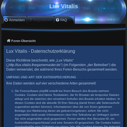
Lux Vitalis
Anmelden
Registrieren
FAQ
Foren-Übersicht
Lux Vitalis - Datenschutzerklärung
Diese Richtlinie beschreibt, wie „Lux Vitalis“
(„http://lux.vitalis.thegamemaster.de“) (im Folgenden „der Betreiber“) die
Daten verwendet, die während Ihres Foren-Besuchs gesammelt werden.
UMFANG UND ART DER DATENSPEICHERUNG
Ihre Daten werden auf vier verschiedene Arten gesammelt:
Die Forensoftware phpBB erstellt bei Ihrem Besuch des Boards mehrere
Cookies. Cookies sind kleine Textdateien, die Ihr Browser als temporäre Dateien
ablegt und die zwischen den einzelnen Aufrufen des Boards erhalten bleiben. In
diesen Cookies sind die aktuelle ID Ihrer Sitzung (damit Ihnen alle Seitenaufrufe
zugeordnet werden können), Informationen über die von Ihnen gelesenen
Beiträge (zur Markierung dieser als gelesen/ungelesen; sofern Sie nicht
angemeldet sind) sowie Informationen über Ihre Teilnahme an Umfragen (sofern
Sie nicht angemeldet sind) gespeichert. Ferner werden Ihre Benutzer-ID, ein
Authentifizierungsschlüssel und eine Session-ID gespeichert. Die Cookies haben
standardmäßig eine Gültigkeit von einem Jahr. Alle Cookies können Sie jederzeit