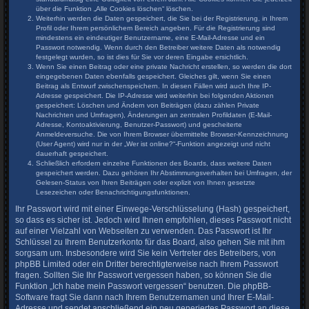
über die Funktion „Alle Cookies löschen“ löschen.
Weiterhin werden die Daten gespeichert, die Sie bei der Registrierung, in Ihrem
Profil oder Ihrem persönlichem Bereich angeben. Für die Registrierung sind
mindestens ein eindeutiger Benutzername, eine E-Mail-Adresse und ein
Passwort notwendig. Wenn durch den Betreiber weitere Daten als notwendig
festgelegt wurden, so ist dies für Sie vor deren Eingabe ersichtlich.
Wenn Sie einen Beitrag oder eine private Nachricht erstellen, so werden die dort
eingegebenen Daten ebenfalls gespeichert. Gleiches gilt, wenn Sie einen
Beitrag als Entwurf zwischenspeichern. In diesen Fällen wird auch Ihre IP-
Adresse gespeichert. Die IP-Adresse wird weiterhin bei folgenden Aktionen
gespeichert: Löschen und Ändern von Beiträgen (dazu zählen Private
Nachrichten und Umfragen), Änderungen an zentralen Profildaten (E-Mail-
Adresse, Kontoaktivierung, Benutzer-Passwort) und gescheiterte
Anmeldeversuche. Die von Ihrem Browser übermittelte Browser-Kennzeichnung
(User Agent) wird nur in der „Wer ist online?“-Funktion angezeigt und nicht
dauerhaft gespeichert.
Schließlich erfordern einzelne Funktionen des Boards, dass weitere Daten
gespeichert werden. Dazu gehören Ihr Abstimmungsverhalten bei Umfragen, der
Gelesen-Status von Ihren Beiträgen oder explizit von Ihnen gesetzte
Lesezeichen oder Benachrichtigungsfunktionen.
Ihr Passwort wird mit einer Einwege-Verschlüsselung (Hash) gespeichert,
so dass es sicher ist. Jedoch wird Ihnen empfohlen, dieses Passwort nicht
auf einer Vielzahl von Webseiten zu verwenden. Das Passwort ist Ihr
Schlüssel zu Ihrem Benutzerkonto für das Board, also gehen Sie mit ihm
sorgsam um. Insbesondere wird Sie kein Vertreter des Betreibers, von
phpBB Limited oder ein Dritter berechtigterweise nach Ihrem Passwort
fragen. Sollten Sie Ihr Passwort vergessen haben, so können Sie die
Funktion „Ich habe mein Passwort vergessen“ benutzen. Die phpBB-
Software fragt Sie dann nach Ihrem Benutzernamen und Ihrer E-Mail-
Adresse und sendet anschließend ein neu generiertes Passwort an diese