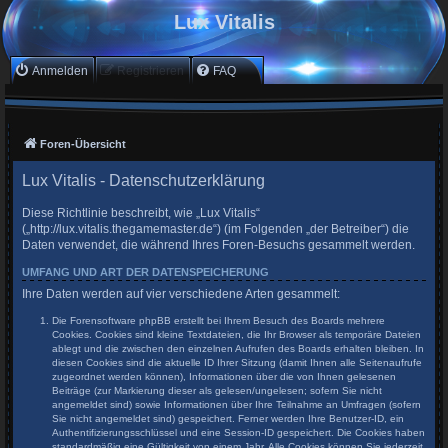
Lux Vitalis
Anmelden
Registrieren
FAQ
Foren-Übersicht
Lux Vitalis - Datenschutzerklärung
Diese Richtlinie beschreibt, wie „Lux Vitalis“
(„http://lux.vitalis.thegamemaster.de“) (im Folgenden „der Betreiber“) die
Daten verwendet, die während Ihres Foren-Besuchs gesammelt werden.
UMFANG UND ART DER DATENSPEICHERUNG
Ihre Daten werden auf vier verschiedene Arten gesammelt:
Die Forensoftware phpBB erstellt bei Ihrem Besuch des Boards mehrere
Cookies. Cookies sind kleine Textdateien, die Ihr Browser als temporäre Dateien
ablegt und die zwischen den einzelnen Aufrufen des Boards erhalten bleiben. In
diesen Cookies sind die aktuelle ID Ihrer Sitzung (damit Ihnen alle Seitenaufrufe
zugeordnet werden können), Informationen über die von Ihnen gelesenen
Beiträge (zur Markierung dieser als gelesen/ungelesen; sofern Sie nicht
angemeldet sind) sowie Informationen über Ihre Teilnahme an Umfragen (sofern
Sie nicht angemeldet sind) gespeichert. Ferner werden Ihre Benutzer-ID, ein
Authentifizierungsschlüssel und eine Session-ID gespeichert. Die Cookies haben
standardmäßig eine Gültigkeit von einem Jahr. Alle Cookies können Sie jederzeit