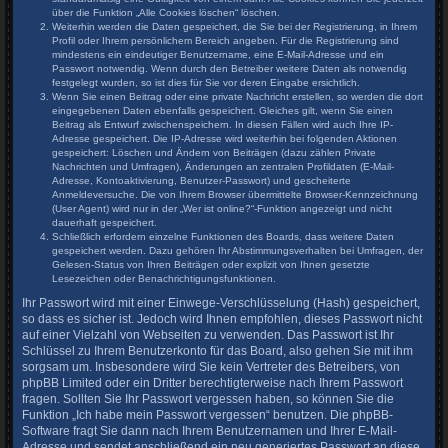
über die Funktion „Alle Cookies löschen“ löschen.
Weiterhin werden die Daten gespeichert, die Sie bei der Registrierung, in Ihrem
Profil oder Ihrem persönlichem Bereich angeben. Für die Registrierung sind
mindestens ein eindeutiger Benutzername, eine E-Mail-Adresse und ein
Passwort notwendig. Wenn durch den Betreiber weitere Daten als notwendig
festgelegt wurden, so ist dies für Sie vor deren Eingabe ersichtlich.
Wenn Sie einen Beitrag oder eine private Nachricht erstellen, so werden die dort
eingegebenen Daten ebenfalls gespeichert. Gleiches gilt, wenn Sie einen
Beitrag als Entwurf zwischenspeichern. In diesen Fällen wird auch Ihre IP-
Adresse gespeichert. Die IP-Adresse wird weiterhin bei folgenden Aktionen
gespeichert: Löschen und Ändern von Beiträgen (dazu zählen Private
Nachrichten und Umfragen), Änderungen an zentralen Profildaten (E-Mail-
Adresse, Kontoaktivierung, Benutzer-Passwort) und gescheiterte
Anmeldeversuche. Die von Ihrem Browser übermittelte Browser-Kennzeichnung
(User Agent) wird nur in der „Wer ist online?“-Funktion angezeigt und nicht
dauerhaft gespeichert.
Schließlich erfordern einzelne Funktionen des Boards, dass weitere Daten
gespeichert werden. Dazu gehören Ihr Abstimmungsverhalten bei Umfragen, der
Gelesen-Status von Ihren Beiträgen oder explizit von Ihnen gesetzte
Lesezeichen oder Benachrichtigungsfunktionen.
Ihr Passwort wird mit einer Einwege-Verschlüsselung (Hash) gespeichert,
so dass es sicher ist. Jedoch wird Ihnen empfohlen, dieses Passwort nicht
auf einer Vielzahl von Webseiten zu verwenden. Das Passwort ist Ihr
Schlüssel zu Ihrem Benutzerkonto für das Board, also gehen Sie mit ihm
sorgsam um. Insbesondere wird Sie kein Vertreter des Betreibers, von
phpBB Limited oder ein Dritter berechtigterweise nach Ihrem Passwort
fragen. Sollten Sie Ihr Passwort vergessen haben, so können Sie die
Funktion „Ich habe mein Passwort vergessen“ benutzen. Die phpBB-
Software fragt Sie dann nach Ihrem Benutzernamen und Ihrer E-Mail-
Adresse und sendet anschließend ein neu generiertes Passwort an diese