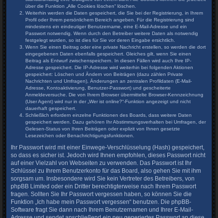
über die Funktion „Alle Cookies löschen“ löschen.
Weiterhin werden die Daten gespeichert, die Sie bei der Registrierung, in Ihrem
Profil oder Ihrem persönlichem Bereich angeben. Für die Registrierung sind
mindestens ein eindeutiger Benutzername, eine E-Mail-Adresse und ein
Passwort notwendig. Wenn durch den Betreiber weitere Daten als notwendig
festgelegt wurden, so ist dies für Sie vor deren Eingabe ersichtlich.
Wenn Sie einen Beitrag oder eine private Nachricht erstellen, so werden die dort
eingegebenen Daten ebenfalls gespeichert. Gleiches gilt, wenn Sie einen
Beitrag als Entwurf zwischenspeichern. In diesen Fällen wird auch Ihre IP-
Adresse gespeichert. Die IP-Adresse wird weiterhin bei folgenden Aktionen
gespeichert: Löschen und Ändern von Beiträgen (dazu zählen Private
Nachrichten und Umfragen), Änderungen an zentralen Profildaten (E-Mail-
Adresse, Kontoaktivierung, Benutzer-Passwort) und gescheiterte
Anmeldeversuche. Die von Ihrem Browser übermittelte Browser-Kennzeichnung
(User Agent) wird nur in der „Wer ist online?“-Funktion angezeigt und nicht
dauerhaft gespeichert.
Schließlich erfordern einzelne Funktionen des Boards, dass weitere Daten
gespeichert werden. Dazu gehören Ihr Abstimmungsverhalten bei Umfragen, der
Gelesen-Status von Ihren Beiträgen oder explizit von Ihnen gesetzte
Lesezeichen oder Benachrichtigungsfunktionen.
Ihr Passwort wird mit einer Einwege-Verschlüsselung (Hash) gespeichert,
so dass es sicher ist. Jedoch wird Ihnen empfohlen, dieses Passwort nicht
auf einer Vielzahl von Webseiten zu verwenden. Das Passwort ist Ihr
Schlüssel zu Ihrem Benutzerkonto für das Board, also gehen Sie mit ihm
sorgsam um. Insbesondere wird Sie kein Vertreter des Betreibers, von
phpBB Limited oder ein Dritter berechtigterweise nach Ihrem Passwort
fragen. Sollten Sie Ihr Passwort vergessen haben, so können Sie die
Funktion „Ich habe mein Passwort vergessen“ benutzen. Die phpBB-
Software fragt Sie dann nach Ihrem Benutzernamen und Ihrer E-Mail-
Adresse und sendet anschließend ein neu generiertes Passwort an diese