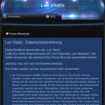
Lux Vitalis
Anmelden
Registrieren
FAQ
Foren-Übersicht
Lux Vitalis - Datenschutzerklärung
Diese Richtlinie beschreibt, wie „Lux Vitalis“
(„http://lux.vitalis.thegamemaster.de“) (im Folgenden „der Betreiber“) die
Daten verwendet, die während Ihres Foren-Besuchs gesammelt werden.
UMFANG UND ART DER DATENSPEICHERUNG
Ihre Daten werden auf vier verschiedene Arten gesammelt:
Die Forensoftware phpBB erstellt bei Ihrem Besuch des Boards mehrere
Cookies. Cookies sind kleine Textdateien, die Ihr Browser als temporäre Dateien
ablegt und die zwischen den einzelnen Aufrufen des Boards erhalten bleiben. In
diesen Cookies sind die aktuelle ID Ihrer Sitzung (damit Ihnen alle Seitenaufrufe
zugeordnet werden können), Informationen über die von Ihnen gelesenen
Beiträge (zur Markierung dieser als gelesen/ungelesen; sofern Sie nicht
angemeldet sind) sowie Informationen über Ihre Teilnahme an Umfragen (sofern
Sie nicht angemeldet sind) gespeichert. Ferner werden Ihre Benutzer-ID, ein
Authentifizierungsschlüssel und eine Session-ID gespeichert. Die Cookies haben
standardmäßig eine Gültigkeit von einem Jahr. Alle Cookies können Sie jederzeit