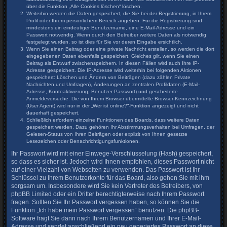
über die Funktion „Alle Cookies löschen“ löschen.
Weiterhin werden die Daten gespeichert, die Sie bei der Registrierung, in Ihrem
Profil oder Ihrem persönlichem Bereich angeben. Für die Registrierung sind
mindestens ein eindeutiger Benutzername, eine E-Mail-Adresse und ein
Passwort notwendig. Wenn durch den Betreiber weitere Daten als notwendig
festgelegt wurden, so ist dies für Sie vor deren Eingabe ersichtlich.
Wenn Sie einen Beitrag oder eine private Nachricht erstellen, so werden die dort
eingegebenen Daten ebenfalls gespeichert. Gleiches gilt, wenn Sie einen
Beitrag als Entwurf zwischenspeichern. In diesen Fällen wird auch Ihre IP-
Adresse gespeichert. Die IP-Adresse wird weiterhin bei folgenden Aktionen
gespeichert: Löschen und Ändern von Beiträgen (dazu zählen Private
Nachrichten und Umfragen), Änderungen an zentralen Profildaten (E-Mail-
Adresse, Kontoaktivierung, Benutzer-Passwort) und gescheiterte
Anmeldeversuche. Die von Ihrem Browser übermittelte Browser-Kennzeichnung
(User Agent) wird nur in der „Wer ist online?“-Funktion angezeigt und nicht
dauerhaft gespeichert.
Schließlich erfordern einzelne Funktionen des Boards, dass weitere Daten
gespeichert werden. Dazu gehören Ihr Abstimmungsverhalten bei Umfragen, der
Gelesen-Status von Ihren Beiträgen oder explizit von Ihnen gesetzte
Lesezeichen oder Benachrichtigungsfunktionen.
Ihr Passwort wird mit einer Einwege-Verschlüsselung (Hash) gespeichert,
so dass es sicher ist. Jedoch wird Ihnen empfohlen, dieses Passwort nicht
auf einer Vielzahl von Webseiten zu verwenden. Das Passwort ist Ihr
Schlüssel zu Ihrem Benutzerkonto für das Board, also gehen Sie mit ihm
sorgsam um. Insbesondere wird Sie kein Vertreter des Betreibers, von
phpBB Limited oder ein Dritter berechtigterweise nach Ihrem Passwort
fragen. Sollten Sie Ihr Passwort vergessen haben, so können Sie die
Funktion „Ich habe mein Passwort vergessen“ benutzen. Die phpBB-
Software fragt Sie dann nach Ihrem Benutzernamen und Ihrer E-Mail-
Adresse und sendet anschließend ein neu generiertes Passwort an diese