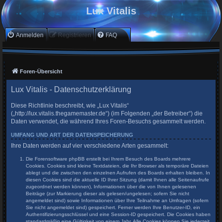
Lux Vitalis
Anmelden
Registrieren
FAQ
Foren-Übersicht
Lux Vitalis - Datenschutzerklärung
Diese Richtlinie beschreibt, wie „Lux Vitalis“
(„http://lux.vitalis.thegamemaster.de“) (im Folgenden „der Betreiber“) die
Daten verwendet, die während Ihres Foren-Besuchs gesammelt werden.
UMFANG UND ART DER DATENSPEICHERUNG
Ihre Daten werden auf vier verschiedene Arten gesammelt:
Die Forensoftware phpBB erstellt bei Ihrem Besuch des Boards mehrere
Cookies. Cookies sind kleine Textdateien, die Ihr Browser als temporäre Dateien
ablegt und die zwischen den einzelnen Aufrufen des Boards erhalten bleiben. In
diesen Cookies sind die aktuelle ID Ihrer Sitzung (damit Ihnen alle Seitenaufrufe
zugeordnet werden können), Informationen über die von Ihnen gelesenen
Beiträge (zur Markierung dieser als gelesen/ungelesen; sofern Sie nicht
angemeldet sind) sowie Informationen über Ihre Teilnahme an Umfragen (sofern
Sie nicht angemeldet sind) gespeichert. Ferner werden Ihre Benutzer-ID, ein
Authentifizierungsschlüssel und eine Session-ID gespeichert. Die Cookies haben
standardmäßig eine Gültigkeit von einem Jahr. Alle Cookies können Sie jederzeit