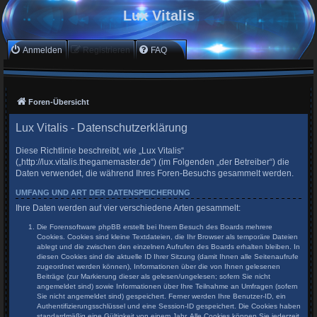
Lux Vitalis
Anmelden
Registrieren
FAQ
Foren-Übersicht
Lux Vitalis - Datenschutzerklärung
Diese Richtlinie beschreibt, wie „Lux Vitalis“
(„http://lux.vitalis.thegamemaster.de“) (im Folgenden „der Betreiber“) die
Daten verwendet, die während Ihres Foren-Besuchs gesammelt werden.
UMFANG UND ART DER DATENSPEICHERUNG
Ihre Daten werden auf vier verschiedene Arten gesammelt:
Die Forensoftware phpBB erstellt bei Ihrem Besuch des Boards mehrere
Cookies. Cookies sind kleine Textdateien, die Ihr Browser als temporäre Dateien
ablegt und die zwischen den einzelnen Aufrufen des Boards erhalten bleiben. In
diesen Cookies sind die aktuelle ID Ihrer Sitzung (damit Ihnen alle Seitenaufrufe
zugeordnet werden können), Informationen über die von Ihnen gelesenen
Beiträge (zur Markierung dieser als gelesen/ungelesen; sofern Sie nicht
angemeldet sind) sowie Informationen über Ihre Teilnahme an Umfragen (sofern
Sie nicht angemeldet sind) gespeichert. Ferner werden Ihre Benutzer-ID, ein
Authentifizierungsschlüssel und eine Session-ID gespeichert. Die Cookies haben
standardmäßig eine Gültigkeit von einem Jahr. Alle Cookies können Sie jederzeit