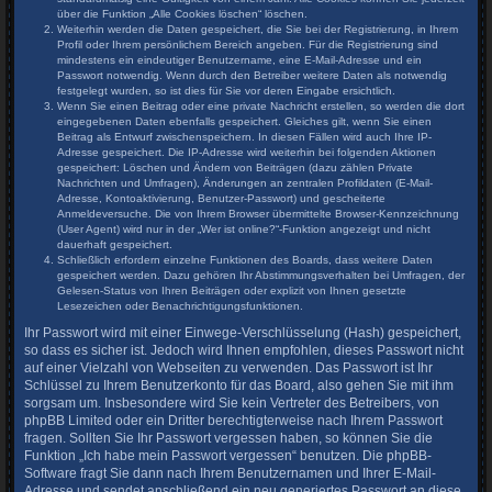
über die Funktion „Alle Cookies löschen“ löschen.
Weiterhin werden die Daten gespeichert, die Sie bei der Registrierung, in Ihrem
Profil oder Ihrem persönlichem Bereich angeben. Für die Registrierung sind
mindestens ein eindeutiger Benutzername, eine E-Mail-Adresse und ein
Passwort notwendig. Wenn durch den Betreiber weitere Daten als notwendig
festgelegt wurden, so ist dies für Sie vor deren Eingabe ersichtlich.
Wenn Sie einen Beitrag oder eine private Nachricht erstellen, so werden die dort
eingegebenen Daten ebenfalls gespeichert. Gleiches gilt, wenn Sie einen
Beitrag als Entwurf zwischenspeichern. In diesen Fällen wird auch Ihre IP-
Adresse gespeichert. Die IP-Adresse wird weiterhin bei folgenden Aktionen
gespeichert: Löschen und Ändern von Beiträgen (dazu zählen Private
Nachrichten und Umfragen), Änderungen an zentralen Profildaten (E-Mail-
Adresse, Kontoaktivierung, Benutzer-Passwort) und gescheiterte
Anmeldeversuche. Die von Ihrem Browser übermittelte Browser-Kennzeichnung
(User Agent) wird nur in der „Wer ist online?“-Funktion angezeigt und nicht
dauerhaft gespeichert.
Schließlich erfordern einzelne Funktionen des Boards, dass weitere Daten
gespeichert werden. Dazu gehören Ihr Abstimmungsverhalten bei Umfragen, der
Gelesen-Status von Ihren Beiträgen oder explizit von Ihnen gesetzte
Lesezeichen oder Benachrichtigungsfunktionen.
Ihr Passwort wird mit einer Einwege-Verschlüsselung (Hash) gespeichert,
so dass es sicher ist. Jedoch wird Ihnen empfohlen, dieses Passwort nicht
auf einer Vielzahl von Webseiten zu verwenden. Das Passwort ist Ihr
Schlüssel zu Ihrem Benutzerkonto für das Board, also gehen Sie mit ihm
sorgsam um. Insbesondere wird Sie kein Vertreter des Betreibers, von
phpBB Limited oder ein Dritter berechtigterweise nach Ihrem Passwort
fragen. Sollten Sie Ihr Passwort vergessen haben, so können Sie die
Funktion „Ich habe mein Passwort vergessen“ benutzen. Die phpBB-
Software fragt Sie dann nach Ihrem Benutzernamen und Ihrer E-Mail-
Adresse und sendet anschließend ein neu generiertes Passwort an diese