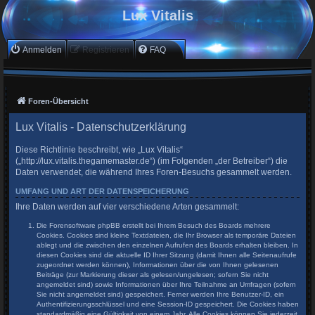
Lux Vitalis
Anmelden
Registrieren
FAQ
Foren-Übersicht
Lux Vitalis - Datenschutzerklärung
Diese Richtlinie beschreibt, wie „Lux Vitalis“
(„http://lux.vitalis.thegamemaster.de“) (im Folgenden „der Betreiber“) die
Daten verwendet, die während Ihres Foren-Besuchs gesammelt werden.
UMFANG UND ART DER DATENSPEICHERUNG
Ihre Daten werden auf vier verschiedene Arten gesammelt:
Die Forensoftware phpBB erstellt bei Ihrem Besuch des Boards mehrere
Cookies. Cookies sind kleine Textdateien, die Ihr Browser als temporäre Dateien
ablegt und die zwischen den einzelnen Aufrufen des Boards erhalten bleiben. In
diesen Cookies sind die aktuelle ID Ihrer Sitzung (damit Ihnen alle Seitenaufrufe
zugeordnet werden können), Informationen über die von Ihnen gelesenen
Beiträge (zur Markierung dieser als gelesen/ungelesen; sofern Sie nicht
angemeldet sind) sowie Informationen über Ihre Teilnahme an Umfragen (sofern
Sie nicht angemeldet sind) gespeichert. Ferner werden Ihre Benutzer-ID, ein
Authentifizierungsschlüssel und eine Session-ID gespeichert. Die Cookies haben
standardmäßig eine Gültigkeit von einem Jahr. Alle Cookies können Sie jederzeit