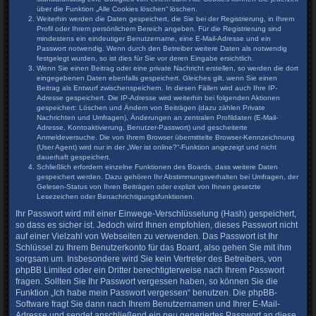
über die Funktion „Alle Cookies löschen“ löschen.
Weiterhin werden die Daten gespeichert, die Sie bei der Registrierung, in Ihrem
Profil oder Ihrem persönlichem Bereich angeben. Für die Registrierung sind
mindestens ein eindeutiger Benutzername, eine E-Mail-Adresse und ein
Passwort notwendig. Wenn durch den Betreiber weitere Daten als notwendig
festgelegt wurden, so ist dies für Sie vor deren Eingabe ersichtlich.
Wenn Sie einen Beitrag oder eine private Nachricht erstellen, so werden die dort
eingegebenen Daten ebenfalls gespeichert. Gleiches gilt, wenn Sie einen
Beitrag als Entwurf zwischenspeichern. In diesen Fällen wird auch Ihre IP-
Adresse gespeichert. Die IP-Adresse wird weiterhin bei folgenden Aktionen
gespeichert: Löschen und Ändern von Beiträgen (dazu zählen Private
Nachrichten und Umfragen), Änderungen an zentralen Profildaten (E-Mail-
Adresse, Kontoaktivierung, Benutzer-Passwort) und gescheiterte
Anmeldeversuche. Die von Ihrem Browser übermittelte Browser-Kennzeichnung
(User Agent) wird nur in der „Wer ist online?“-Funktion angezeigt und nicht
dauerhaft gespeichert.
Schließlich erfordern einzelne Funktionen des Boards, dass weitere Daten
gespeichert werden. Dazu gehören Ihr Abstimmungsverhalten bei Umfragen, der
Gelesen-Status von Ihren Beiträgen oder explizit von Ihnen gesetzte
Lesezeichen oder Benachrichtigungsfunktionen.
Ihr Passwort wird mit einer Einwege-Verschlüsselung (Hash) gespeichert,
so dass es sicher ist. Jedoch wird Ihnen empfohlen, dieses Passwort nicht
auf einer Vielzahl von Webseiten zu verwenden. Das Passwort ist Ihr
Schlüssel zu Ihrem Benutzerkonto für das Board, also gehen Sie mit ihm
sorgsam um. Insbesondere wird Sie kein Vertreter des Betreibers, von
phpBB Limited oder ein Dritter berechtigterweise nach Ihrem Passwort
fragen. Sollten Sie Ihr Passwort vergessen haben, so können Sie die
Funktion „Ich habe mein Passwort vergessen“ benutzen. Die phpBB-
Software fragt Sie dann nach Ihrem Benutzernamen und Ihrer E-Mail-
Adresse und sendet anschließend ein neu generiertes Passwort an diese