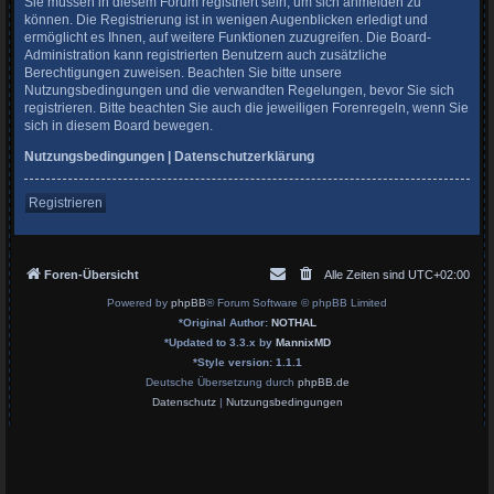
Sie müssen in diesem Forum registriert sein, um sich anmelden zu
können. Die Registrierung ist in wenigen Augenblicken erledigt und
ermöglicht es Ihnen, auf weitere Funktionen zuzugreifen. Die Board-
Administration kann registrierten Benutzern auch zusätzliche
Berechtigungen zuweisen. Beachten Sie bitte unsere
Nutzungsbedingungen und die verwandten Regelungen, bevor Sie sich
registrieren. Bitte beachten Sie auch die jeweiligen Forenregeln, wenn Sie
sich in diesem Board bewegen.
Nutzungsbedingungen
|
Datenschutzerklärung
Registrieren
Foren-Übersicht
Alle Zeiten sind
UTC+02:00
Powered by
phpBB
® Forum Software © phpBB Limited
*
Original Author:
NOTHAL
*
Updated to 3.3.x by
MannixMD
*
Style version: 1.1.1
Deutsche Übersetzung durch
phpBB.de
Datenschutz
|
Nutzungsbedingungen