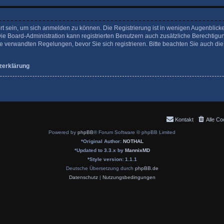
rt sein, um sich anmelden zu können. Die Registrierung ist in wenigen Augenblicke
Die Board-Administration kann registrierten Benutzern auch zusätzliche Berechtigu
verwandten Regelungen, bevor Sie sich registrieren. Bitte beachten Sie auch die
zerklärung
Kontakt
Alle Co
Powered by
phpBB
® Forum Software © phpBB Limited
*
Original Author:
NOTHAL
*
Updated to 3.3.x by
MannixMD
*
Style version: 1.1.1
Deutsche Übersetzung durch
phpBB.de
Datenschutz
|
Nutzungsbedingungen