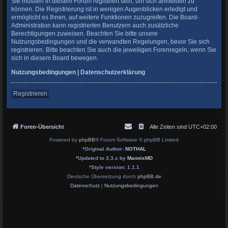
Sie müssen in diesem Forum registriert sein, um sich anmelden zu
können. Die Registrierung ist in wenigen Augenblicken erledigt und
ermöglicht es Ihnen, auf weitere Funktionen zuzugreifen. Die Board-
Administration kann registrierten Benutzern auch zusätzliche
Berechtigungen zuweisen. Beachten Sie bitte unsere
Nutzungsbedingungen und die verwandten Regelungen, bevor Sie sich
registrieren. Bitte beachten Sie auch die jeweiligen Forenregeln, wenn Sie
sich in diesem Board bewegen.
Nutzungsbedingungen
|
Datenschutzerklärung
Registrieren
Foren-Übersicht
Alle Zeiten sind
UTC+02:00
Powered by
phpBB
® Forum Software © phpBB Limited
*
Original Author:
NOTHAL
*
Updated to 3.3.x by
MannixMD
*
Style version: 1.1.1
Deutsche Übersetzung durch
phpBB.de
Datenschutz
|
Nutzungsbedingungen