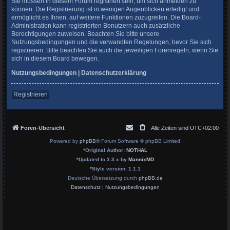
Sie müssen in diesem Forum registriert sein, um sich anmelden zu
können. Die Registrierung ist in wenigen Augenblicken erledigt und
ermöglicht es Ihnen, auf weitere Funktionen zuzugreifen. Die Board-
Administration kann registrierten Benutzern auch zusätzliche
Berechtigungen zuweisen. Beachten Sie bitte unsere
Nutzungsbedingungen und die verwandten Regelungen, bevor Sie sich
registrieren. Bitte beachten Sie auch die jeweiligen Forenregeln, wenn Sie
sich in diesem Board bewegen.
Nutzungsbedingungen
|
Datenschutzerklärung
Registrieren
Foren-Übersicht
Alle Zeiten sind
UTC+02:00
Powered by
phpBB
® Forum Software © phpBB Limited
*
Original Author:
NOTHAL
*
Updated to 3.3.x by
MannixMD
*
Style version: 1.1.1
Deutsche Übersetzung durch
phpBB.de
Datenschutz
|
Nutzungsbedingungen