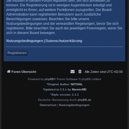
Sie müssen in diesem Forum registriert sein, um sich anmelden zu
können. Die Registrierung ist in wenigen Augenblicken erledigt und
ermöglicht es Ihnen, auf weitere Funktionen zuzugreifen. Die Board-
Administration kann registrierten Benutzern auch zusätzliche
Berechtigungen zuweisen. Beachten Sie bitte unsere
Nutzungsbedingungen und die verwandten Regelungen, bevor Sie sich
registrieren. Bitte beachten Sie auch die jeweiligen Forenregeln, wenn Sie
sich in diesem Board bewegen.
Nutzungsbedingungen
|
Datenschutzerklärung
Registrieren
Foren-Übersicht
Alle Zeiten sind
UTC+02:00
Powered by
phpBB
® Forum Software © phpBB Limited
*
Original Author:
NOTHAL
*
Updated to 3.3.x by
MannixMD
*
Style version: 1.1.1
Deutsche Übersetzung durch
phpBB.de
Datenschutz
|
Nutzungsbedingungen