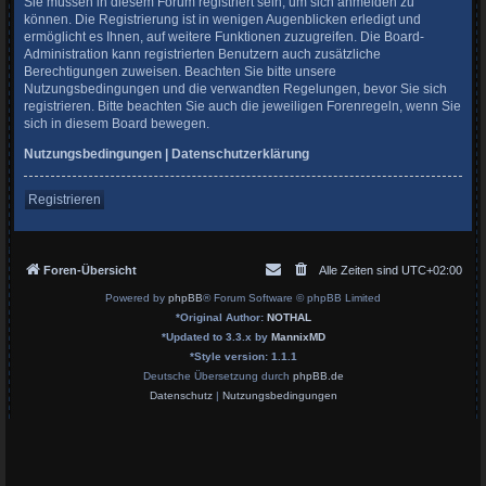
Sie müssen in diesem Forum registriert sein, um sich anmelden zu
können. Die Registrierung ist in wenigen Augenblicken erledigt und
ermöglicht es Ihnen, auf weitere Funktionen zuzugreifen. Die Board-
Administration kann registrierten Benutzern auch zusätzliche
Berechtigungen zuweisen. Beachten Sie bitte unsere
Nutzungsbedingungen und die verwandten Regelungen, bevor Sie sich
registrieren. Bitte beachten Sie auch die jeweiligen Forenregeln, wenn Sie
sich in diesem Board bewegen.
Nutzungsbedingungen
|
Datenschutzerklärung
Registrieren
Foren-Übersicht
Alle Zeiten sind
UTC+02:00
Powered by
phpBB
® Forum Software © phpBB Limited
*
Original Author:
NOTHAL
*
Updated to 3.3.x by
MannixMD
*
Style version: 1.1.1
Deutsche Übersetzung durch
phpBB.de
Datenschutz
|
Nutzungsbedingungen