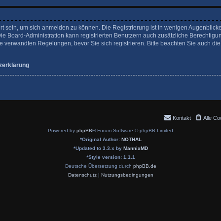
rt sein, um sich anmelden zu können. Die Registrierung ist in wenigen Augenblicke
Die Board-Administration kann registrierten Benutzern auch zusätzliche Berechtigu
verwandten Regelungen, bevor Sie sich registrieren. Bitte beachten Sie auch die
zerklärung
Kontakt
Alle Co
Powered by
phpBB
® Forum Software © phpBB Limited
*
Original Author:
NOTHAL
*
Updated to 3.3.x by
MannixMD
*
Style version: 1.1.1
Deutsche Übersetzung durch
phpBB.de
Datenschutz
|
Nutzungsbedingungen