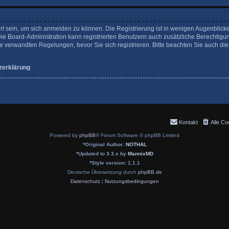
rt sein, um sich anmelden zu können. Die Registrierung ist in wenigen Augenblicke
Die Board-Administration kann registrierten Benutzern auch zusätzliche Berechtigu
verwandten Regelungen, bevor Sie sich registrieren. Bitte beachten Sie auch die
zerklärung
Kontakt
Alle Co
Powered by
phpBB
® Forum Software © phpBB Limited
*
Original Author:
NOTHAL
*
Updated to 3.3.x by
MannixMD
*
Style version: 1.1.1
Deutsche Übersetzung durch
phpBB.de
Datenschutz
|
Nutzungsbedingungen