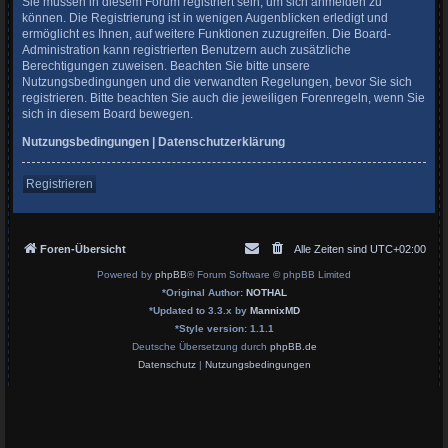
Sie müssen in diesem Forum registriert sein, um sich anmelden zu
können. Die Registrierung ist in wenigen Augenblicken erledigt und
ermöglicht es Ihnen, auf weitere Funktionen zuzugreifen. Die Board-
Administration kann registrierten Benutzern auch zusätzliche
Berechtigungen zuweisen. Beachten Sie bitte unsere
Nutzungsbedingungen und die verwandten Regelungen, bevor Sie sich
registrieren. Bitte beachten Sie auch die jeweiligen Forenregeln, wenn Sie
sich in diesem Board bewegen.
Nutzungsbedingungen
|
Datenschutzerklärung
Registrieren
Foren-Übersicht
Alle Zeiten sind
UTC+02:00
Powered by
phpBB
® Forum Software © phpBB Limited
*
Original Author:
NOTHAL
*
Updated to 3.3.x by
MannixMD
*
Style version: 1.1.1
Deutsche Übersetzung durch
phpBB.de
Datenschutz
|
Nutzungsbedingungen