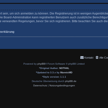
rt sein, um sich anmelden zu können. Die Registrierung ist in wenigen Augenblicke
Die Board-Administration kann registrierten Benutzern auch zusätzliche Berechtigu
verwandten Regelungen, bevor Sie sich registrieren. Bitte beachten Sie auch die
zerklärung
Kontakt
Alle Co
Powered by
phpBB
® Forum Software © phpBB Limited
*
Original Author:
NOTHAL
*
Updated to 3.3.x by
MannixMD
*
Style version: 1.1.1
Deutsche Übersetzung durch
phpBB.de
Datenschutz
|
Nutzungsbedingungen