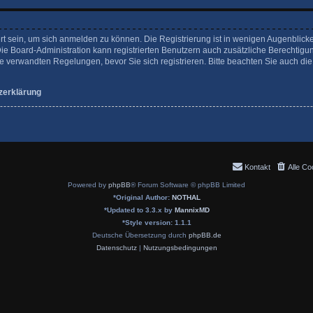
rt sein, um sich anmelden zu können. Die Registrierung ist in wenigen Augenblicke
Die Board-Administration kann registrierten Benutzern auch zusätzliche Berechtigu
verwandten Regelungen, bevor Sie sich registrieren. Bitte beachten Sie auch die
zerklärung
Kontakt
Alle Co
Powered by
phpBB
® Forum Software © phpBB Limited
*
Original Author:
NOTHAL
*
Updated to 3.3.x by
MannixMD
*
Style version: 1.1.1
Deutsche Übersetzung durch
phpBB.de
Datenschutz
|
Nutzungsbedingungen