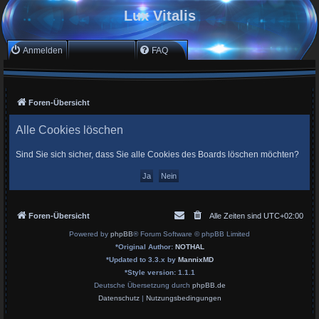
Lux Vitalis
Anmelden
Registrieren
FAQ
Foren-Übersicht
Alle Cookies löschen
Sind Sie sich sicher, dass Sie alle Cookies des Boards löschen möchten?
Foren-Übersicht
Alle Zeiten sind
UTC+02:00
Powered by
phpBB
® Forum Software © phpBB Limited
*
Original Author:
NOTHAL
*
Updated to 3.3.x by
MannixMD
*
Style version: 1.1.1
Deutsche Übersetzung durch
phpBB.de
Datenschutz
|
Nutzungsbedingungen