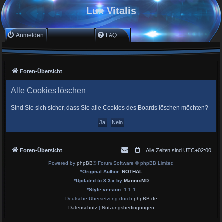
Lux Vitalis
Anmelden
Registrieren
FAQ
Foren-Übersicht
Alle Cookies löschen
Sind Sie sich sicher, dass Sie alle Cookies des Boards löschen möchten?
Foren-Übersicht
Alle Zeiten sind
UTC+02:00
Powered by
phpBB
® Forum Software © phpBB Limited
*
Original Author:
NOTHAL
*
Updated to 3.3.x by
MannixMD
*
Style version: 1.1.1
Deutsche Übersetzung durch
phpBB.de
Datenschutz
|
Nutzungsbedingungen