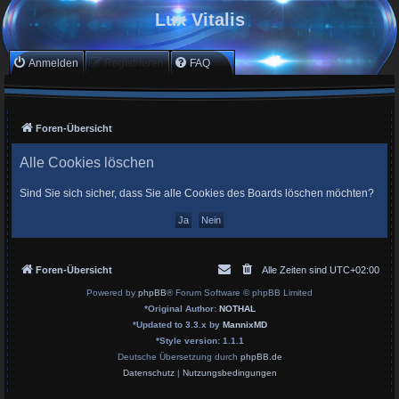
Lux Vitalis
Anmelden
Registrieren
FAQ
Foren-Übersicht
Alle Cookies löschen
Sind Sie sich sicher, dass Sie alle Cookies des Boards löschen möchten?
Foren-Übersicht
Alle Zeiten sind
UTC+02:00
Powered by
phpBB
® Forum Software © phpBB Limited
*
Original Author:
NOTHAL
*
Updated to 3.3.x by
MannixMD
*
Style version: 1.1.1
Deutsche Übersetzung durch
phpBB.de
Datenschutz
|
Nutzungsbedingungen