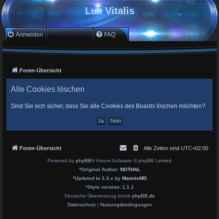
Lux Vitalis
Anmelden
Registrieren
FAQ
Foren-Übersicht
Alle Cookies löschen
Sind Sie sich sicher, dass Sie alle Cookies des Boards löschen möchten?
Foren-Übersicht
Alle Zeiten sind
UTC+02:00
Powered by
phpBB
® Forum Software © phpBB Limited
*
Original Author:
NOTHAL
*
Updated to 3.3.x by
MannixMD
*
Style version: 1.1.1
Deutsche Übersetzung durch
phpBB.de
Datenschutz
|
Nutzungsbedingungen