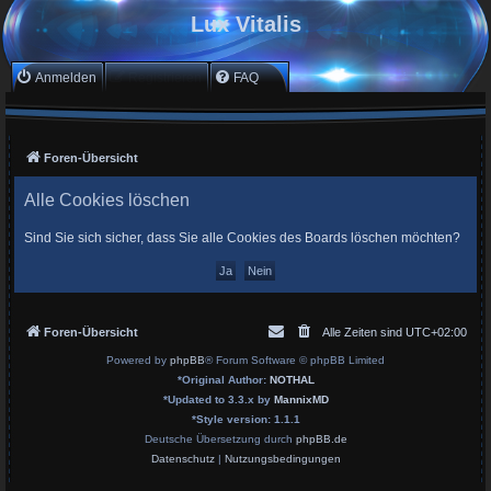
Lux Vitalis
Anmelden
Registrieren
FAQ
Foren-Übersicht
Alle Cookies löschen
Sind Sie sich sicher, dass Sie alle Cookies des Boards löschen möchten?
Foren-Übersicht
Alle Zeiten sind
UTC+02:00
Powered by
phpBB
® Forum Software © phpBB Limited
*
Original Author:
NOTHAL
*
Updated to 3.3.x by
MannixMD
*
Style version: 1.1.1
Deutsche Übersetzung durch
phpBB.de
Datenschutz
|
Nutzungsbedingungen