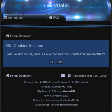
Lux Vitalis
Anmelden
Registrieren
FAQ
Foren-Übersicht
Alle Cookies löschen
Sind Sie sich sicher, dass Sie alle Cookies des Boards löschen möchten?
Foren-Übersicht
Alle Zeiten sind
UTC+02:00
Powered by
phpBB
® Forum Software © phpBB Limited
*
Original Author:
NOTHAL
*
Updated to 3.3.x by
MannixMD
*
Style version: 1.1.1
Deutsche Übersetzung durch
phpBB.de
Datenschutz
|
Nutzungsbedingungen