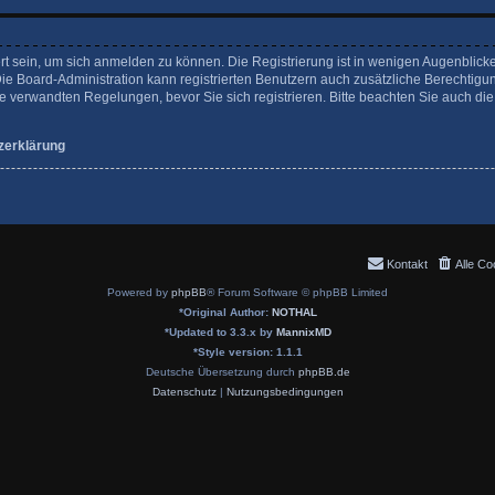
rt sein, um sich anmelden zu können. Die Registrierung ist in wenigen Augenblicke
Die Board-Administration kann registrierten Benutzern auch zusätzliche Berechtigu
verwandten Regelungen, bevor Sie sich registrieren. Bitte beachten Sie auch die
zerklärung
Kontakt
Alle Co
Powered by
phpBB
® Forum Software © phpBB Limited
*
Original Author:
NOTHAL
*
Updated to 3.3.x by
MannixMD
*
Style version: 1.1.1
Deutsche Übersetzung durch
phpBB.de
Datenschutz
|
Nutzungsbedingungen