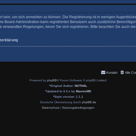
rt sein, um sich anmelden zu können. Die Registrierung ist in wenigen Augenblicke
Die Board-Administration kann registrierten Benutzern auch zusätzliche Berechtigu
verwandten Regelungen, bevor Sie sich registrieren. Bitte beachten Sie auch die
zerklärung
Kontakt
Alle Co
Powered by
phpBB
® Forum Software © phpBB Limited
*
Original Author:
NOTHAL
*
Updated to 3.3.x by
MannixMD
*
Style version: 1.1.1
Deutsche Übersetzung durch
phpBB.de
Datenschutz
|
Nutzungsbedingungen