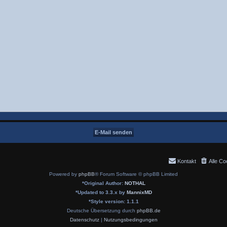
Kontakt
Alle Co
Powered by
phpBB
® Forum Software © phpBB Limited
*
Original Author:
NOTHAL
*
Updated to 3.3.x by
MannixMD
*
Style version: 1.1.1
Deutsche Übersetzung durch
phpBB.de
Datenschutz
|
Nutzungsbedingungen