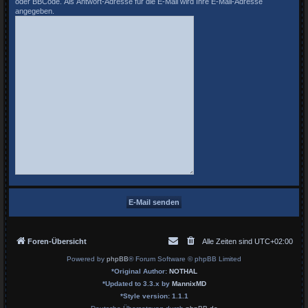
oder BBCode. Als Antwort-Adresse für die E-Mail wird Ihre E-Mail-Adresse
angegeben.
Foren-Übersicht
Alle Zeiten sind
UTC+02:00
Powered by
phpBB
® Forum Software © phpBB Limited
*
Original Author:
NOTHAL
*
Updated to 3.3.x by
MannixMD
*
Style version: 1.1.1