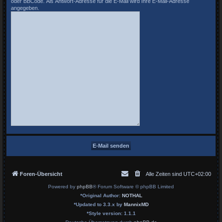
oder BBCode. Als Antwort-Adresse für die E-Mail wird Ihre E-Mail-Adresse
angegeben.
Foren-Übersicht
Alle Zeiten sind
UTC+02:00
Powered by
phpBB
® Forum Software © phpBB Limited
*
Original Author:
NOTHAL
*
Updated to 3.3.x by
MannixMD
*
Style version: 1.1.1