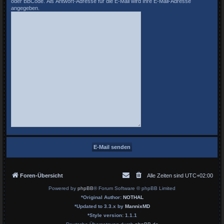
oder BBCode. Als Antwort-Adresse für die E-Mail wird Ihre E-Mail-Adresse
angegeben.
Foren-Übersicht
Alle Zeiten sind
UTC+02:00
Powered by
phpBB
® Forum Software © phpBB Limited
*
Original Author:
NOTHAL
*
Updated to 3.3.x by
MannixMD
*
Style version: 1.1.1