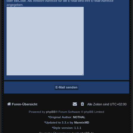
oder BBCode. Als Antwort-Adresse für die E-Mail wird Ihre E-Mail-Adresse
angegeben.
Foren-Übersicht
Alle Zeiten sind
UTC+02:00
Powered by
phpBB
® Forum Software © phpBB Limited
*
Original Author:
NOTHAL
*
Updated to 3.3.x by
MannixMD
*
Style version: 1.1.1