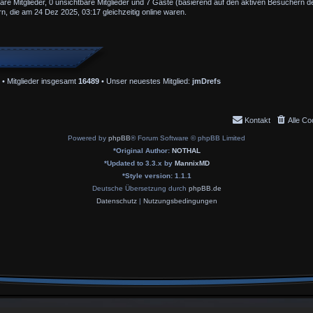
bare Mitglieder, 0 unsichtbare Mitglieder und 7 Gäste (basierend auf den aktiven Besuchern de
, die am 24 Dez 2025, 03:17 gleichzeitig online waren.
• Mitglieder insgesamt
16489
• Unser neuestes Mitglied:
jmDrefs
Kontakt
Alle Co
Powered by
phpBB
® Forum Software © phpBB Limited
*
Original Author:
NOTHAL
*
Updated to 3.3.x by
MannixMD
*
Style version: 1.1.1
Deutsche Übersetzung durch
phpBB.de
Datenschutz
|
Nutzungsbedingungen