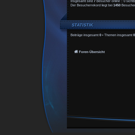
Insgesamt sind
7
Besucher online :: 0 sicht
Der Besucherrekord liegt bei
1450
Besuchern
STATISTIK
Beiträge insgesamt
0
• Themen insgesamt
0
Foren-Übersicht