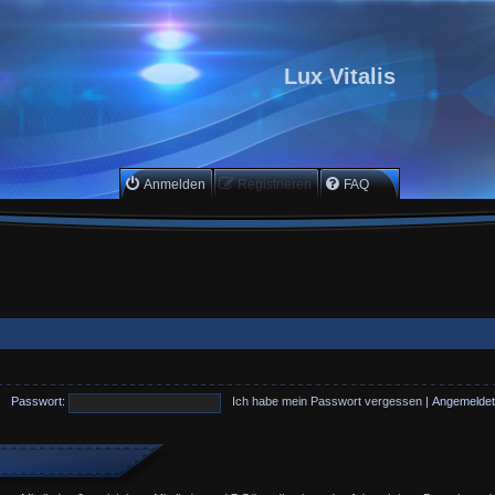
Lux Vitalis
Anmelden
Registrieren
FAQ
Passwort:
Ich habe mein Passwort vergessen
|
Angemeldet