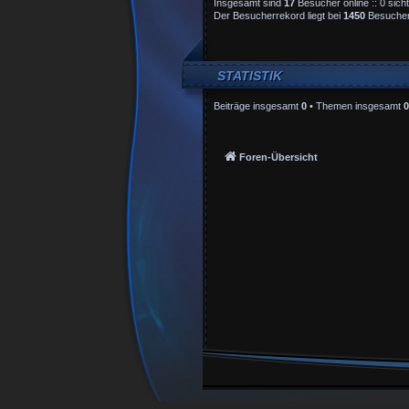
Insgesamt sind
17
Besucher online :: 0 sich
Der Besucherrekord liegt bei
1450
Besuchern
STATISTIK
Beiträge insgesamt
0
• Themen insgesamt
0
Foren-Übersicht