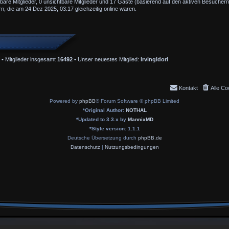
tbare Mitglieder, 0 unsichtbare Mitglieder und 17 Gäste (basierend auf den aktiven Besuchern
, die am 24 Dez 2025, 03:17 gleichzeitig online waren.
• Mitglieder insgesamt
16492
• Unser neuestes Mitglied:
IrvingIdori
Kontakt
Alle Co
Powered by
phpBB
® Forum Software © phpBB Limited
*
Original Author:
NOTHAL
*
Updated to 3.3.x by
MannixMD
*
Style version: 1.1.1
Deutsche Übersetzung durch
phpBB.de
Datenschutz
|
Nutzungsbedingungen