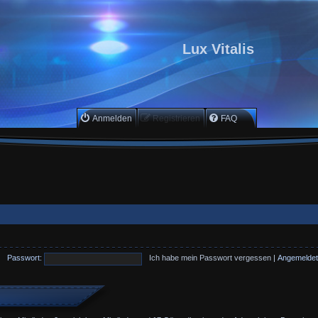
Lux Vitalis
Anmelden
Registrieren
FAQ
Passwort:
Ich habe mein Passwort vergessen
|
Angemeldet