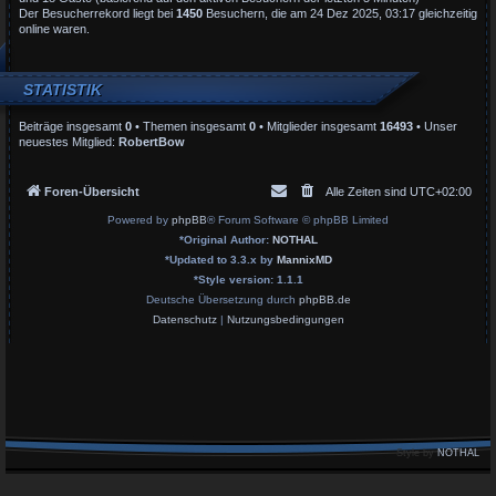
Der Besucherrekord liegt bei
1450
Besuchern, die am 24 Dez 2025, 03:17 gleichzeitig
online waren.
STATISTIK
Beiträge insgesamt
0
• Themen insgesamt
0
• Mitglieder insgesamt
16493
• Unser
neuestes Mitglied:
RobertBow
Foren-Übersicht
Alle Zeiten sind
UTC+02:00
Powered by
phpBB
® Forum Software © phpBB Limited
*
Original Author:
NOTHAL
*
Updated to 3.3.x by
MannixMD
*
Style version: 1.1.1
Deutsche Übersetzung durch
phpBB.de
Datenschutz
|
Nutzungsbedingungen
Style by
NOTHAL