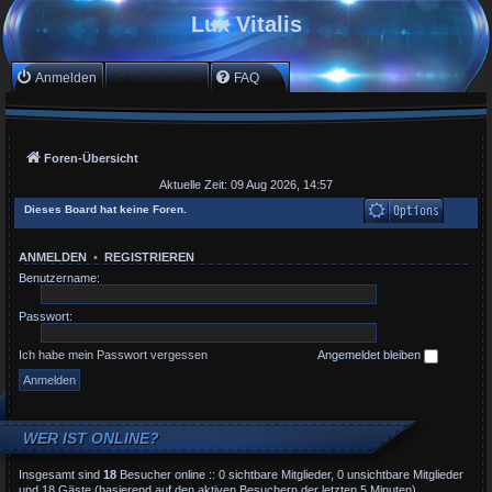
Lux Vitalis
Anmelden
Registrieren
FAQ
Foren-Übersicht
Aktuelle Zeit: 09 Aug 2026, 14:57
Dieses Board hat keine Foren.
ANMELDEN
•
REGISTRIEREN
Benutzername:
Passwort:
Ich habe mein Passwort vergessen
Angemeldet bleiben
WER IST ONLINE?
Insgesamt sind
18
Besucher online :: 0 sichtbare Mitglieder, 0 unsichtbare Mitglieder
und 18 Gäste (basierend auf den aktiven Besuchern der letzten 5 Minuten)