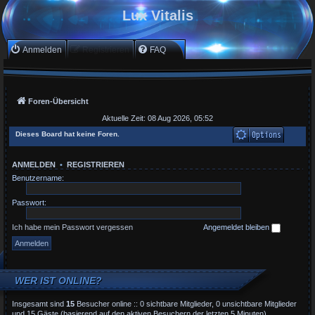
Lux Vitalis
Anmelden
Registrieren
FAQ
Foren-Übersicht
Aktuelle Zeit: 08 Aug 2026, 05:52
Dieses Board hat keine Foren.
ANMELDEN
•
REGISTRIEREN
Benutzername:
Passwort:
Ich habe mein Passwort vergessen
Angemeldet bleiben
WER IST ONLINE?
Insgesamt sind
15
Besucher online :: 0 sichtbare Mitglieder, 0 unsichtbare Mitglieder
und 15 Gäste (basierend auf den aktiven Besuchern der letzten 5 Minuten)