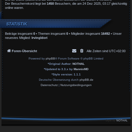
Der Besucherrekord liegt bei
1450
Besuchern, die am 24 Dez 2025, 03:17 gleichzeitig
online waren.
STATISTIK
Beiträge insgesamt
0
• Themen insgesamt
0
• Mitglieder insgesamt
16492
• Unser
neuestes Mitglied:
IrvingIdori
Foren-Übersicht
Alle Zeiten sind
UTC+02:00
Powered by
phpBB
® Forum Software © phpBB Limited
*
Original Author:
NOTHAL
*
Updated to 3.3.x by
MannixMD
*
Style version: 1.1.1
Deutsche Übersetzung durch
phpBB.de
Datenschutz
|
Nutzungsbedingungen
Style by
NOTHAL