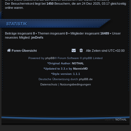
Der Besucherrekord liegt bei
1450
Besuchern, die am 24 Dez 2025, 03:17 gleichzeitig
online waren.
STATISTIK
Beiträge insgesamt
0
• Themen insgesamt
0
• Mitglieder insgesamt
16489
• Unser
neuestes Mitglied:
jmDrefs
Foren-Übersicht
Alle Zeiten sind
UTC+02:00
Powered by
phpBB
® Forum Software © phpBB Limited
*
Original Author:
NOTHAL
*
Updated to 3.3.x by
MannixMD
*
Style version: 1.1.1
Deutsche Übersetzung durch
phpBB.de
Datenschutz
|
Nutzungsbedingungen
Style by
NOTHAL