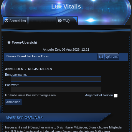
Lux Vitalis
Anmelden
Registrieren
FAQ
Foren-Übersicht
Aktuelle Zeit: 06 Aug 2026, 12:21
Dieses Board hat keine Foren.
ANMELDEN
•
REGISTRIEREN
Benutzername:
Passwort:
Ich habe mein Passwort vergessen
Angemeldet bleiben
WER IST ONLINE?
Insgesamt sind
9
Besucher online :: 0 sichtbare Mitglieder, 0 unsichtbare Mitglieder
und 9 Gäste (basierend auf den aktiven Besuchern der letzten 5 Minuten)