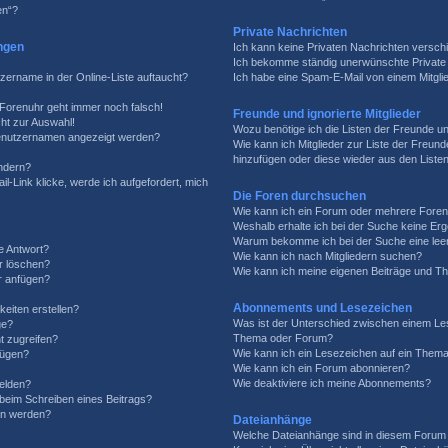
en“?
Private Nachrichten
ngen
Ich kann keine Privaten Nachrichten versch
Ich bekomme ständig unerwünschte Private 
zername in der Online-Liste auftaucht?
Ich habe eine Spam-E-Mail von einem Mitgli
e Forenuhr geht immer noch falsch!
Freunde und ignorierte Mitglieder
ht zur Auswahl!
Wozu benötige ich die Listen der Freunde und
 Benutzernamen angezeigt werden?
Wie kann ich Mitglieder zur Liste der Freunde
hinzufügen oder diese wieder aus den Liste
ändern?
l-Link klicke, werde ich aufgefordert, mich
Die Foren durchsuchen
Wie kann ich ein Forum oder mehrere Fore
Weshalb erhalte ich bei der Suche keine Er
Warum bekomme ich bei der Suche eine leer
e Antwort?
Wie kann ich nach Mitgliedern suchen?
er löschen?
Wie kann ich meine eigenen Beiträge und T
r anfügen?
Abonnements und Lesezeichen
eiten erstellen?
Was ist der Unterschied zwischen einem Le
ge?
Thema oder Forum?
t zugreifen?
Wie kann ich ein Lesezeichen auf ein Them
fügen?
Wie kann ich ein Forum abonnieren?
Wie deaktiviere ich meine Abonnements?
elden?
 beim Schreiben eines Beitrags?
en werden?
Dateianhänge
Welche Dateianhänge sind in diesem Forum 