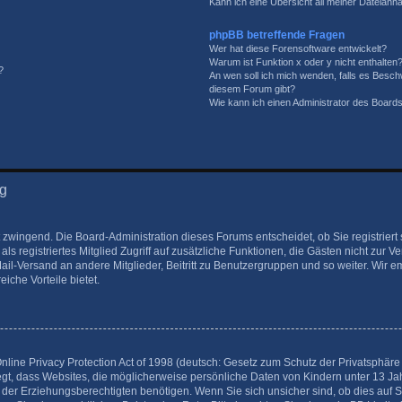
Kann ich eine Übersicht all meiner Dateianh
phpBB betreffende Fragen
Wer hat diese Forensoftware entwickelt?
Warum ist Funktion x oder y nicht enthalten
?
An wen soll ich mich wenden, falls es Besch
diesem Forum gibt?
Wie kann ich einen Administrator des Boards
ng
t zwingend. Die Board-Administration dieses Forums entscheidet, ob Sie registrier
 als registriertes Mitglied Zugriff auf zusätzliche Funktionen, die Gästen nicht zur 
Mail-Versand an andere Mitglieder, Beitritt zu Benutzergruppen und so weiter. Wir
eiche Vorteile bietet.
ine Privacy Protection Act of 1998 (deutsch: Gesetz zum Schutz der Privatsphäre v
egt, dass Websites, die möglicherweise persönliche Daten von Kindern unter 13 J
der Erziehungsberechtigten benötigen. Wenn Sie sich unsicher sind, ob dies auf Si