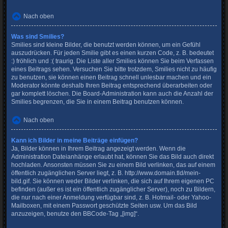
Nach oben
Was sind Smilies?
Smilies sind kleine Bilder, die benutzt werden können, um ein Gefühl
auszudrücken. Für jeden Smilie gibt es einen kurzen Code, z. B. bedeutet
:) fröhlich und :( traurig. Die Liste aller Smilies können Sie beim Verfassen
eines Beitrags sehen. Versuchen Sie bitte trotzdem, Smilies nicht zu häufig
zu benutzen, sie können einen Beitrag schnell unlesbar machen und ein
Moderator könnte deshalb Ihren Beitrag entsprechend überarbeiten oder
gar komplett löschen. Die Board-Administration kann auch die Anzahl der
Smilies begrenzen, die Sie in einem Beitrag benutzen können.
Nach oben
Kann ich Bilder in meine Beiträge einfügen?
Ja, Bilder können in Ihrem Beitrag angezeigt werden. Wenn die
Administration Dateianhänge erlaubt hat, können Sie das Bild auch direkt
hochladen. Ansonsten müssen Sie zu einem Bild verlinken, das auf einem
öffentlich zugänglichen Server liegt, z. B. http://www.domain.tld/mein-
bild.gif. Sie können weder Bilder verlinken, die sich auf Ihrem eigenen PC
befinden (außer es ist ein öffentlich zugänglicher Server), noch zu Bildern,
die nur nach einer Anmeldung verfügbar sind, z. B. Hotmail- oder Yahoo-
Mailboxen, mit einem Passwort geschützte Seiten usw. Um das Bild
anzuzeigen, benutze den BBCode-Tag „[img]“.