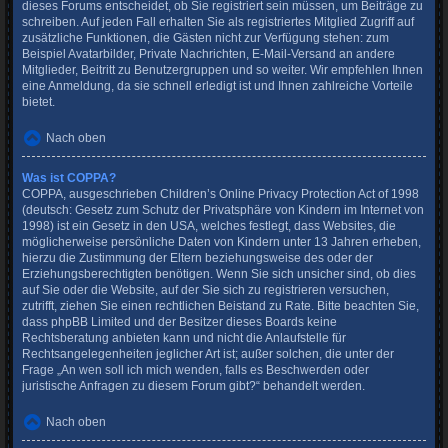
dieses Forums entscheidet, ob Sie registriert sein müssen, um Beiträge zu
schreiben. Auf jeden Fall erhalten Sie als registriertes Mitglied Zugriff auf
zusätzliche Funktionen, die Gästen nicht zur Verfügung stehen: zum
Beispiel Avatarbilder, Private Nachrichten, E-Mail-Versand an andere
Mitglieder, Beitritt zu Benutzergruppen und so weiter. Wir empfehlen Ihnen
eine Anmeldung, da sie schnell erledigt ist und Ihnen zahlreiche Vorteile
bietet.
Nach oben
Was ist COPPA?
COPPA, ausgeschrieben Children’s Online Privacy Protection Act of 1998
(deutsch: Gesetz zum Schutz der Privatsphäre von Kindern im Internet von
1998) ist ein Gesetz in den USA, welches festlegt, dass Websites, die
möglicherweise persönliche Daten von Kindern unter 13 Jahren erheben,
hierzu die Zustimmung der Eltern beziehungsweise des oder der
Erziehungsberechtigten benötigen. Wenn Sie sich unsicher sind, ob dies
auf Sie oder die Website, auf der Sie sich zu registrieren versuchen,
zutrifft, ziehen Sie einen rechtlichen Beistand zu Rate. Bitte beachten Sie,
dass phpBB Limited und der Besitzer dieses Boards keine
Rechtsberatung anbieten kann und nicht die Anlaufstelle für
Rechtsangelegenheiten jeglicher Art ist; außer solchen, die unter der
Frage „An wen soll ich mich wenden, falls es Beschwerden oder
juristische Anfragen zu diesem Forum gibt?“ behandelt werden.
Nach oben