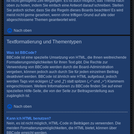
ist nicht genügend Zeit vergangen. Es ist auch möglich, das Thema nach
oben zu holen, indem Sie einfach eine Antwort darauf schreiben. Stellen
Sie jedoch sicher, dass Sie die Regeln dieses Boards beachten! Es wird
meist nicht gerne gesehen, wenn ohne triftigen Grund auf alte oder
abgeschlossene Themen geantwortet wird.
Nach oben
Textformatierung und Thementypen
Was ist BBCode?
BBCode ist eine spezielle Umsetzung von HTML, die Ihnen weitreichende
Formatierungsmöglichkeiten für Ihren Text gibt. Die Rechte zur
Verwendung von BBCode werden durch die Board-Administration
vergeben, können jedoch auch durch Sie für jeden einzelnen Beitrag
deaktiviert werden. BBCode ist ähnlich wie HTML aufgebaut, jedoch
werden Tags von eckigen („[“ und „]“) statt spitzen („<“ und „>“) Klammern
eingeschlossen. Weitere Informationen zu BBCode finden Sie auf einer
speziellen Hilfe-Seite, die von der Seite zur Beitragserstellung aus
zugänglich ist.
Nach oben
Kann ich HTML benutzen?
Nein, es ist nicht möglich, HTML-Code in Beiträgen zu verwenden. Die
meisten Formatierungsmöglichkeiten, die HTML bietet, können über
BBCode erreicht werden.