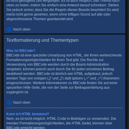
ist nicht genügend Zeit vergangen. Es ist auch möglich, das Thema nach
oben zu holen, indem Sie einfach eine Antwort darauf schreiben. Stellen
Sie jedoch sicher, dass Sie die Regeln dieses Boards beachten! Es wird
meist nicht gerne gesehen, wenn ohne triftigen Grund auf alte oder
abgeschlossene Themen geantwortet wird.
Nach oben
Textformatierung und Thementypen
Was ist BBCode?
BBCode ist eine spezielle Umsetzung von HTML, die Ihnen weitreichende
Formatierungsmöglichkeiten für Ihren Text gibt. Die Rechte zur
Verwendung von BBCode werden durch die Board-Administration
vergeben, können jedoch auch durch Sie für jeden einzelnen Beitrag
deaktiviert werden. BBCode ist ähnlich wie HTML aufgebaut, jedoch
werden Tags von eckigen („[“ und „]“) statt spitzen („<“ und „>“) Klammern
eingeschlossen. Weitere Informationen zu BBCode finden Sie auf einer
speziellen Hilfe-Seite, die von der Seite zur Beitragserstellung aus
zugänglich ist.
Nach oben
Kann ich HTML benutzen?
Nein, es ist nicht möglich, HTML-Code in Beiträgen zu verwenden. Die
meisten Formatierungsmöglichkeiten, die HTML bietet, können über
BBCode erreicht werden.