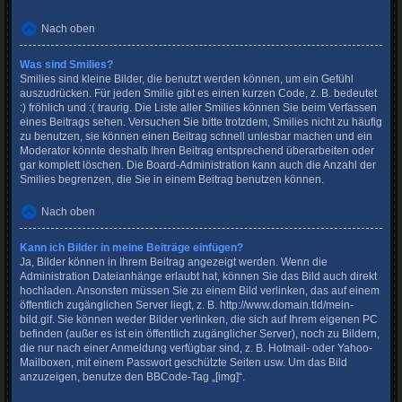
Nach oben
Was sind Smilies?
Smilies sind kleine Bilder, die benutzt werden können, um ein Gefühl
auszudrücken. Für jeden Smilie gibt es einen kurzen Code, z. B. bedeutet
:) fröhlich und :( traurig. Die Liste aller Smilies können Sie beim Verfassen
eines Beitrags sehen. Versuchen Sie bitte trotzdem, Smilies nicht zu häufig
zu benutzen, sie können einen Beitrag schnell unlesbar machen und ein
Moderator könnte deshalb Ihren Beitrag entsprechend überarbeiten oder
gar komplett löschen. Die Board-Administration kann auch die Anzahl der
Smilies begrenzen, die Sie in einem Beitrag benutzen können.
Nach oben
Kann ich Bilder in meine Beiträge einfügen?
Ja, Bilder können in Ihrem Beitrag angezeigt werden. Wenn die
Administration Dateianhänge erlaubt hat, können Sie das Bild auch direkt
hochladen. Ansonsten müssen Sie zu einem Bild verlinken, das auf einem
öffentlich zugänglichen Server liegt, z. B. http://www.domain.tld/mein-
bild.gif. Sie können weder Bilder verlinken, die sich auf Ihrem eigenen PC
befinden (außer es ist ein öffentlich zugänglicher Server), noch zu Bildern,
die nur nach einer Anmeldung verfügbar sind, z. B. Hotmail- oder Yahoo-
Mailboxen, mit einem Passwort geschützte Seiten usw. Um das Bild
anzuzeigen, benutze den BBCode-Tag „[img]“.