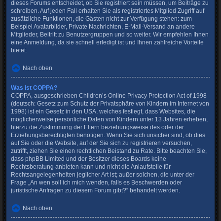
dieses Forums entscheidet, ob Sie registriert sein müssen, um Beiträge zu
schreiben. Auf jeden Fall erhalten Sie als registriertes Mitglied Zugriff auf
zusätzliche Funktionen, die Gästen nicht zur Verfügung stehen: zum
Beispiel Avatarbilder, Private Nachrichten, E-Mail-Versand an andere
Mitglieder, Beitritt zu Benutzergruppen und so weiter. Wir empfehlen Ihnen
eine Anmeldung, da sie schnell erledigt ist und Ihnen zahlreiche Vorteile
bietet.
Nach oben
Was ist COPPA?
COPPA, ausgeschrieben Children’s Online Privacy Protection Act of 1998
(deutsch: Gesetz zum Schutz der Privatsphäre von Kindern im Internet von
1998) ist ein Gesetz in den USA, welches festlegt, dass Websites, die
möglicherweise persönliche Daten von Kindern unter 13 Jahren erheben,
hierzu die Zustimmung der Eltern beziehungsweise des oder der
Erziehungsberechtigten benötigen. Wenn Sie sich unsicher sind, ob dies
auf Sie oder die Website, auf der Sie sich zu registrieren versuchen,
zutrifft, ziehen Sie einen rechtlichen Beistand zu Rate. Bitte beachten Sie,
dass phpBB Limited und der Besitzer dieses Boards keine
Rechtsberatung anbieten kann und nicht die Anlaufstelle für
Rechtsangelegenheiten jeglicher Art ist; außer solchen, die unter der
Frage „An wen soll ich mich wenden, falls es Beschwerden oder
juristische Anfragen zu diesem Forum gibt?“ behandelt werden.
Nach oben