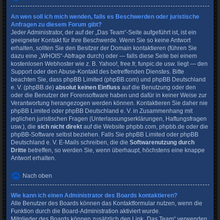
An wen soll ich mich wenden, falls es Beschwerden oder juristische
Anfragen zu diesem Forum gibt?
Jeder Administrator, der auf der „Das Team“-Seite aufgeführt ist, ist ein
geeigneter Kontakt für Ihre Beschwerde. Wenn Sie so keine Antwort
erhalten, sollten Sie den Besitzer der Domain kontaktieren (führen Sie
dazu eine
„WHOIS“-Abfrage
durch) oder — falls diese Seite bei einem
kostenlosen Webhoster wie z. B. Yahoo!, free.fr, funpic.de usw. liegt — den
Support oder den Abuse-Kontakt des betreffenden Dienstes. Bitte
beachten Sie, dass phpBB Limited (phpBB.com) und phpBB Deutschland
e. V. (phpBB.de)
absolut keinen Einfluss
auf die Benutzung oder den
oder die Benutzer der Forensoftware haben und dafür in keiner Weise zur
Verantwortung herangezogen werden können. Kontaktieren Sie daher nie
phpBB Limited oder phpBB Deutschland e. V. in Zusammenhang mit
jeglichen juristischen Fragen (Unterlassungserklärungen, Haftungsfragen
usw.), die
sich nicht direkt
auf die Website phpbb.com, phpbb.de oder die
phpBB-Software selbst beziehen. Falls Sie phpBB Limited oder phpBB
Deutschland e. V. E-Mails schreiben, die die
Softwarenutzung durch
Dritte
betreffen, so werden Sie, wenn überhaupt, höchstens eine knappe
Antwort erhalten.
Nach oben
Wie kann ich einen Administrator des Boards kontaktieren?
Alle Benutzer des Boards können das Kontaktformular nutzen, wenn die
Funktion durch die Board-Administration aktiviert wurde.
Mitglieder des Boards können zusätzlich den Link „Das Team“ verwenden.