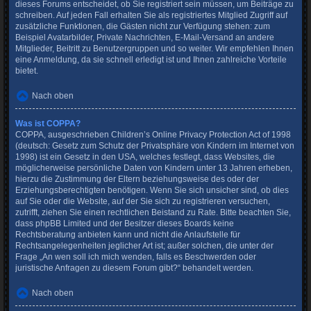
dieses Forums entscheidet, ob Sie registriert sein müssen, um Beiträge zu
schreiben. Auf jeden Fall erhalten Sie als registriertes Mitglied Zugriff auf
zusätzliche Funktionen, die Gästen nicht zur Verfügung stehen: zum
Beispiel Avatarbilder, Private Nachrichten, E-Mail-Versand an andere
Mitglieder, Beitritt zu Benutzergruppen und so weiter. Wir empfehlen Ihnen
eine Anmeldung, da sie schnell erledigt ist und Ihnen zahlreiche Vorteile
bietet.
Nach oben
Was ist COPPA?
COPPA, ausgeschrieben Children’s Online Privacy Protection Act of 1998
(deutsch: Gesetz zum Schutz der Privatsphäre von Kindern im Internet von
1998) ist ein Gesetz in den USA, welches festlegt, dass Websites, die
möglicherweise persönliche Daten von Kindern unter 13 Jahren erheben,
hierzu die Zustimmung der Eltern beziehungsweise des oder der
Erziehungsberechtigten benötigen. Wenn Sie sich unsicher sind, ob dies
auf Sie oder die Website, auf der Sie sich zu registrieren versuchen,
zutrifft, ziehen Sie einen rechtlichen Beistand zu Rate. Bitte beachten Sie,
dass phpBB Limited und der Besitzer dieses Boards keine
Rechtsberatung anbieten kann und nicht die Anlaufstelle für
Rechtsangelegenheiten jeglicher Art ist; außer solchen, die unter der
Frage „An wen soll ich mich wenden, falls es Beschwerden oder
juristische Anfragen zu diesem Forum gibt?“ behandelt werden.
Nach oben