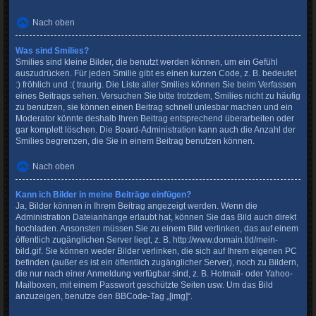
Nach oben
Was sind Smilies?
Smilies sind kleine Bilder, die benutzt werden können, um ein Gefühl
auszudrücken. Für jeden Smilie gibt es einen kurzen Code, z. B. bedeutet
:) fröhlich und :( traurig. Die Liste aller Smilies können Sie beim Verfassen
eines Beitrags sehen. Versuchen Sie bitte trotzdem, Smilies nicht zu häufig
zu benutzen, sie können einen Beitrag schnell unlesbar machen und ein
Moderator könnte deshalb Ihren Beitrag entsprechend überarbeiten oder
gar komplett löschen. Die Board-Administration kann auch die Anzahl der
Smilies begrenzen, die Sie in einem Beitrag benutzen können.
Nach oben
Kann ich Bilder in meine Beiträge einfügen?
Ja, Bilder können in Ihrem Beitrag angezeigt werden. Wenn die
Administration Dateianhänge erlaubt hat, können Sie das Bild auch direkt
hochladen. Ansonsten müssen Sie zu einem Bild verlinken, das auf einem
öffentlich zugänglichen Server liegt, z. B. http://www.domain.tld/mein-
bild.gif. Sie können weder Bilder verlinken, die sich auf Ihrem eigenen PC
befinden (außer es ist ein öffentlich zugänglicher Server), noch zu Bildern,
die nur nach einer Anmeldung verfügbar sind, z. B. Hotmail- oder Yahoo-
Mailboxen, mit einem Passwort geschützte Seiten usw. Um das Bild
anzuzeigen, benutze den BBCode-Tag „[img]“.