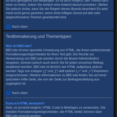
ist nicht genügend Zeit vergangen. Es ist auch möglich, das Thema nach
oben zu holen, indem Sie einfach eine Antwort darauf schreiben. Stellen
Sie jedoch sicher, dass Sie die Regeln dieses Boards beachten! Es wird
meist nicht gerne gesehen, wenn ohne triftigen Grund auf alte oder
abgeschlossene Themen geantwortet wird.
Nach oben
Textformatierung und Thementypen
Was ist BBCode?
BBCode ist eine spezielle Umsetzung von HTML, die Ihnen weitreichende
Formatierungsmöglichkeiten für Ihren Text gibt. Die Rechte zur
Verwendung von BBCode werden durch die Board-Administration
vergeben, können jedoch auch durch Sie für jeden einzelnen Beitrag
deaktiviert werden. BBCode ist ähnlich wie HTML aufgebaut, jedoch
werden Tags von eckigen („[“ und „]“) statt spitzen („<“ und „>“) Klammern
eingeschlossen. Weitere Informationen zu BBCode finden Sie auf einer
speziellen Hilfe-Seite, die von der Seite zur Beitragserstellung aus
zugänglich ist.
Nach oben
Kann ich HTML benutzen?
Nein, es ist nicht möglich, HTML-Code in Beiträgen zu verwenden. Die
meisten Formatierungsmöglichkeiten, die HTML bietet, können über
BBCode erreicht werden.