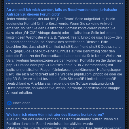
An wen soll ich mich wenden, falls es Beschwerden oder juristische
Anfragen zu diesem Forum gibt?
Jeder Administrator, der auf der „Das Team“-Seite aufgeführt ist, ist ein
geeigneter Kontakt für Ihre Beschwerde. Wenn Sie so keine Antwort
erhalten, sollten Sie den Besitzer der Domain kontaktieren (führen Sie
dazu eine
„WHOIS“-Abfrage
durch) oder — falls diese Seite bei einem
kostenlosen Webhoster wie z. B. Yahoo!, free.fr, funpic.de usw. liegt — den
Support oder den Abuse-Kontakt des betreffenden Dienstes. Bitte
beachten Sie, dass phpBB Limited (phpBB.com) und phpBB Deutschland
e. V. (phpBB.de)
absolut keinen Einfluss
auf die Benutzung oder den
oder die Benutzer der Forensoftware haben und dafür in keiner Weise zur
Verantwortung herangezogen werden können. Kontaktieren Sie daher nie
phpBB Limited oder phpBB Deutschland e. V. in Zusammenhang mit
jeglichen juristischen Fragen (Unterlassungserklärungen, Haftungsfragen
usw.), die
sich nicht direkt
auf die Website phpbb.com, phpbb.de oder die
phpBB-Software selbst beziehen. Falls Sie phpBB Limited oder phpBB
Deutschland e. V. E-Mails schreiben, die die
Softwarenutzung durch
Dritte
betreffen, so werden Sie, wenn überhaupt, höchstens eine knappe
Antwort erhalten.
Nach oben
Wie kann ich einen Administrator des Boards kontaktieren?
Alle Benutzer des Boards können das Kontaktformular nutzen, wenn die
Funktion durch die Board-Administration aktiviert wurde.
Mitglieder des Boards können zusätzlich den Link „Das Team“ verwenden.