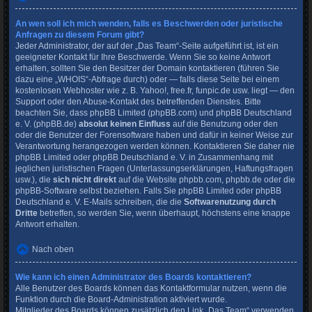
An wen soll ich mich wenden, falls es Beschwerden oder juristische
Anfragen zu diesem Forum gibt?
Jeder Administrator, der auf der „Das Team“-Seite aufgeführt ist, ist ein
geeigneter Kontakt für Ihre Beschwerde. Wenn Sie so keine Antwort
erhalten, sollten Sie den Besitzer der Domain kontaktieren (führen Sie
dazu eine
„WHOIS“-Abfrage
durch) oder — falls diese Seite bei einem
kostenlosen Webhoster wie z. B. Yahoo!, free.fr, funpic.de usw. liegt — den
Support oder den Abuse-Kontakt des betreffenden Dienstes. Bitte
beachten Sie, dass phpBB Limited (phpBB.com) und phpBB Deutschland
e. V. (phpBB.de)
absolut keinen Einfluss
auf die Benutzung oder den
oder die Benutzer der Forensoftware haben und dafür in keiner Weise zur
Verantwortung herangezogen werden können. Kontaktieren Sie daher nie
phpBB Limited oder phpBB Deutschland e. V. in Zusammenhang mit
jeglichen juristischen Fragen (Unterlassungserklärungen, Haftungsfragen
usw.), die
sich nicht direkt
auf die Website phpbb.com, phpbb.de oder die
phpBB-Software selbst beziehen. Falls Sie phpBB Limited oder phpBB
Deutschland e. V. E-Mails schreiben, die die
Softwarenutzung durch
Dritte
betreffen, so werden Sie, wenn überhaupt, höchstens eine knappe
Antwort erhalten.
Nach oben
Wie kann ich einen Administrator des Boards kontaktieren?
Alle Benutzer des Boards können das Kontaktformular nutzen, wenn die
Funktion durch die Board-Administration aktiviert wurde.
Mitglieder des Boards können zusätzlich den Link „Das Team“ verwenden.