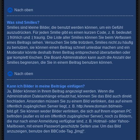
Nach oben
Was sind Smilies?
Smilies sind kleine Bilder, die benutzt werden können, um ein Gefühl
auszudrücken. Für jeden Smilie gibt es einen kurzen Code, z. B. bedeutet
:) fröhlich und :( traurig. Die Liste aller Smilies können Sie beim Verfassen
eines Beitrags sehen. Versuchen Sie bitte trotzdem, Smilies nicht zu häufig
zu benutzen, sie können einen Beitrag schnell unlesbar machen und ein
Moderator könnte deshalb Ihren Beitrag entsprechend überarbeiten oder
gar komplett löschen. Die Board-Administration kann auch die Anzahl der
Smilies begrenzen, die Sie in einem Beitrag benutzen können.
Nach oben
Kann ich Bilder in meine Beiträge einfügen?
Ja, Bilder können in Ihrem Beitrag angezeigt werden. Wenn die
Administration Dateianhänge erlaubt hat, können Sie das Bild auch direkt
hochladen. Ansonsten müssen Sie zu einem Bild verlinken, das auf einem
öffentlich zugänglichen Server liegt, z. B. http://www.domain.tld/mein-
bild.gif. Sie können weder Bilder verlinken, die sich auf Ihrem eigenen PC
befinden (außer es ist ein öffentlich zugänglicher Server), noch zu Bildern,
die nur nach einer Anmeldung verfügbar sind, z. B. Hotmail- oder Yahoo-
Mailboxen, mit einem Passwort geschützte Seiten usw. Um das Bild
anzuzeigen, benutze den BBCode-Tag „[img]“.