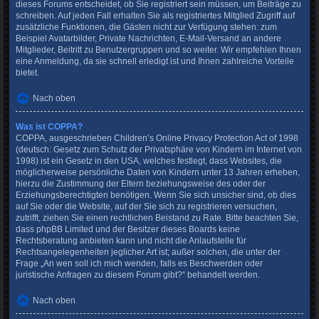
dieses Forums entscheidet, ob Sie registriert sein müssen, um Beiträge zu
schreiben. Auf jeden Fall erhalten Sie als registriertes Mitglied Zugriff auf
zusätzliche Funktionen, die Gästen nicht zur Verfügung stehen: zum
Beispiel Avatarbilder, Private Nachrichten, E-Mail-Versand an andere
Mitglieder, Beitritt zu Benutzergruppen und so weiter. Wir empfehlen Ihnen
eine Anmeldung, da sie schnell erledigt ist und Ihnen zahlreiche Vorteile
bietet.
Nach oben
Was ist COPPA?
COPPA, ausgeschrieben Children’s Online Privacy Protection Act of 1998
(deutsch: Gesetz zum Schutz der Privatsphäre von Kindern im Internet von
1998) ist ein Gesetz in den USA, welches festlegt, dass Websites, die
möglicherweise persönliche Daten von Kindern unter 13 Jahren erheben,
hierzu die Zustimmung der Eltern beziehungsweise des oder der
Erziehungsberechtigten benötigen. Wenn Sie sich unsicher sind, ob dies
auf Sie oder die Website, auf der Sie sich zu registrieren versuchen,
zutrifft, ziehen Sie einen rechtlichen Beistand zu Rate. Bitte beachten Sie,
dass phpBB Limited und der Besitzer dieses Boards keine
Rechtsberatung anbieten kann und nicht die Anlaufstelle für
Rechtsangelegenheiten jeglicher Art ist; außer solchen, die unter der
Frage „An wen soll ich mich wenden, falls es Beschwerden oder
juristische Anfragen zu diesem Forum gibt?“ behandelt werden.
Nach oben