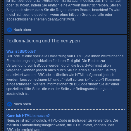
ist nicht genügend Zeit vergangen. Es ist auch möglich, das Thema nach
oben zu holen, indem Sie einfach eine Antwort darauf schreiben. Stellen
Sie jedoch sicher, dass Sie die Regeln dieses Boards beachten! Es wird
meist nicht gerne gesehen, wenn ohne triftigen Grund auf alte oder
abgeschlossene Themen geantwortet wird.
Nach oben
Textformatierung und Thementypen
Was ist BBCode?
BBCode ist eine spezielle Umsetzung von HTML, die Ihnen weitreichende
Formatierungsmöglichkeiten für Ihren Text gibt. Die Rechte zur
Verwendung von BBCode werden durch die Board-Administration
vergeben, können jedoch auch durch Sie für jeden einzelnen Beitrag
deaktiviert werden. BBCode ist ähnlich wie HTML aufgebaut, jedoch
werden Tags von eckigen („[“ und „]“) statt spitzen („<“ und „>“) Klammern
eingeschlossen. Weitere Informationen zu BBCode finden Sie auf einer
speziellen Hilfe-Seite, die von der Seite zur Beitragserstellung aus
zugänglich ist.
Nach oben
Kann ich HTML benutzen?
Nein, es ist nicht möglich, HTML-Code in Beiträgen zu verwenden. Die
meisten Formatierungsmöglichkeiten, die HTML bietet, können über
BBCode erreicht werden.