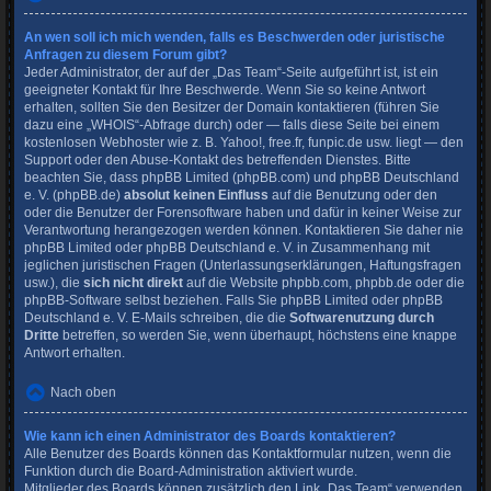
An wen soll ich mich wenden, falls es Beschwerden oder juristische
Anfragen zu diesem Forum gibt?
Jeder Administrator, der auf der „Das Team“-Seite aufgeführt ist, ist ein
geeigneter Kontakt für Ihre Beschwerde. Wenn Sie so keine Antwort
erhalten, sollten Sie den Besitzer der Domain kontaktieren (führen Sie
dazu eine
„WHOIS“-Abfrage
durch) oder — falls diese Seite bei einem
kostenlosen Webhoster wie z. B. Yahoo!, free.fr, funpic.de usw. liegt — den
Support oder den Abuse-Kontakt des betreffenden Dienstes. Bitte
beachten Sie, dass phpBB Limited (phpBB.com) und phpBB Deutschland
e. V. (phpBB.de)
absolut keinen Einfluss
auf die Benutzung oder den
oder die Benutzer der Forensoftware haben und dafür in keiner Weise zur
Verantwortung herangezogen werden können. Kontaktieren Sie daher nie
phpBB Limited oder phpBB Deutschland e. V. in Zusammenhang mit
jeglichen juristischen Fragen (Unterlassungserklärungen, Haftungsfragen
usw.), die
sich nicht direkt
auf die Website phpbb.com, phpbb.de oder die
phpBB-Software selbst beziehen. Falls Sie phpBB Limited oder phpBB
Deutschland e. V. E-Mails schreiben, die die
Softwarenutzung durch
Dritte
betreffen, so werden Sie, wenn überhaupt, höchstens eine knappe
Antwort erhalten.
Nach oben
Wie kann ich einen Administrator des Boards kontaktieren?
Alle Benutzer des Boards können das Kontaktformular nutzen, wenn die
Funktion durch die Board-Administration aktiviert wurde.
Mitglieder des Boards können zusätzlich den Link „Das Team“ verwenden.