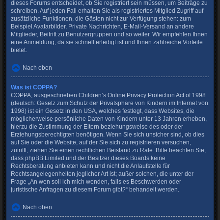
dieses Forums entscheidet, ob Sie registriert sein müssen, um Beiträge zu
schreiben. Auf jeden Fall erhalten Sie als registriertes Mitglied Zugriff auf
zusätzliche Funktionen, die Gästen nicht zur Verfügung stehen: zum
Beispiel Avatarbilder, Private Nachrichten, E-Mail-Versand an andere
Mitglieder, Beitritt zu Benutzergruppen und so weiter. Wir empfehlen Ihnen
eine Anmeldung, da sie schnell erledigt ist und Ihnen zahlreiche Vorteile
bietet.
Nach oben
Was ist COPPA?
COPPA, ausgeschrieben Children’s Online Privacy Protection Act of 1998
(deutsch: Gesetz zum Schutz der Privatsphäre von Kindern im Internet von
1998) ist ein Gesetz in den USA, welches festlegt, dass Websites, die
möglicherweise persönliche Daten von Kindern unter 13 Jahren erheben,
hierzu die Zustimmung der Eltern beziehungsweise des oder der
Erziehungsberechtigten benötigen. Wenn Sie sich unsicher sind, ob dies
auf Sie oder die Website, auf der Sie sich zu registrieren versuchen,
zutrifft, ziehen Sie einen rechtlichen Beistand zu Rate. Bitte beachten Sie,
dass phpBB Limited und der Besitzer dieses Boards keine
Rechtsberatung anbieten kann und nicht die Anlaufstelle für
Rechtsangelegenheiten jeglicher Art ist; außer solchen, die unter der
Frage „An wen soll ich mich wenden, falls es Beschwerden oder
juristische Anfragen zu diesem Forum gibt?“ behandelt werden.
Nach oben