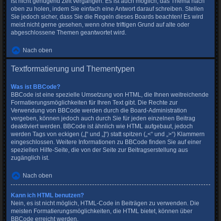
ist nicht genügend Zeit vergangen. Es ist auch möglich, das Thema nach
oben zu holen, indem Sie einfach eine Antwort darauf schreiben. Stellen
Sie jedoch sicher, dass Sie die Regeln dieses Boards beachten! Es wird
meist nicht gerne gesehen, wenn ohne triftigen Grund auf alte oder
abgeschlossene Themen geantwortet wird.
Nach oben
Textformatierung und Thementypen
Was ist BBCode?
BBCode ist eine spezielle Umsetzung von HTML, die Ihnen weitreichende
Formatierungsmöglichkeiten für Ihren Text gibt. Die Rechte zur
Verwendung von BBCode werden durch die Board-Administration
vergeben, können jedoch auch durch Sie für jeden einzelnen Beitrag
deaktiviert werden. BBCode ist ähnlich wie HTML aufgebaut, jedoch
werden Tags von eckigen („[“ und „]“) statt spitzen („<“ und „>“) Klammern
eingeschlossen. Weitere Informationen zu BBCode finden Sie auf einer
speziellen Hilfe-Seite, die von der Seite zur Beitragserstellung aus
zugänglich ist.
Nach oben
Kann ich HTML benutzen?
Nein, es ist nicht möglich, HTML-Code in Beiträgen zu verwenden. Die
meisten Formatierungsmöglichkeiten, die HTML bietet, können über
BBCode erreicht werden.