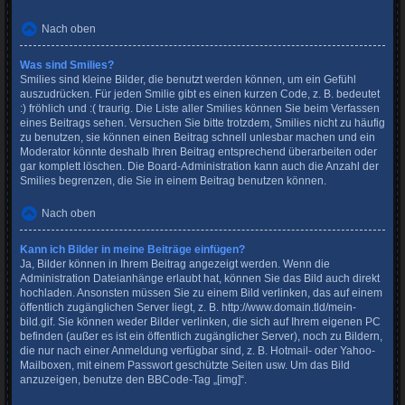
Nach oben
Was sind Smilies?
Smilies sind kleine Bilder, die benutzt werden können, um ein Gefühl
auszudrücken. Für jeden Smilie gibt es einen kurzen Code, z. B. bedeutet
:) fröhlich und :( traurig. Die Liste aller Smilies können Sie beim Verfassen
eines Beitrags sehen. Versuchen Sie bitte trotzdem, Smilies nicht zu häufig
zu benutzen, sie können einen Beitrag schnell unlesbar machen und ein
Moderator könnte deshalb Ihren Beitrag entsprechend überarbeiten oder
gar komplett löschen. Die Board-Administration kann auch die Anzahl der
Smilies begrenzen, die Sie in einem Beitrag benutzen können.
Nach oben
Kann ich Bilder in meine Beiträge einfügen?
Ja, Bilder können in Ihrem Beitrag angezeigt werden. Wenn die
Administration Dateianhänge erlaubt hat, können Sie das Bild auch direkt
hochladen. Ansonsten müssen Sie zu einem Bild verlinken, das auf einem
öffentlich zugänglichen Server liegt, z. B. http://www.domain.tld/mein-
bild.gif. Sie können weder Bilder verlinken, die sich auf Ihrem eigenen PC
befinden (außer es ist ein öffentlich zugänglicher Server), noch zu Bildern,
die nur nach einer Anmeldung verfügbar sind, z. B. Hotmail- oder Yahoo-
Mailboxen, mit einem Passwort geschützte Seiten usw. Um das Bild
anzuzeigen, benutze den BBCode-Tag „[img]“.