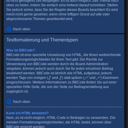
ist nicht genügend Zeit vergangen. Es ist auch möglich, das Thema nach
oben zu holen, indem Sie einfach eine Antwort darauf schreiben. Stellen
Sie jedoch sicher, dass Sie die Regeln dieses Boards beachten! Es wird
meist nicht gerne gesehen, wenn ohne triftigen Grund auf alte oder
abgeschlossene Themen geantwortet wird.
Nach oben
Textformatierung und Thementypen
Was ist BBCode?
BBCode ist eine spezielle Umsetzung von HTML, die Ihnen weitreichende
Formatierungsmöglichkeiten für Ihren Text gibt. Die Rechte zur
Verwendung von BBCode werden durch die Board-Administration
vergeben, können jedoch auch durch Sie für jeden einzelnen Beitrag
deaktiviert werden. BBCode ist ähnlich wie HTML aufgebaut, jedoch
werden Tags von eckigen („[“ und „]“) statt spitzen („<“ und „>“) Klammern
eingeschlossen. Weitere Informationen zu BBCode finden Sie auf einer
speziellen Hilfe-Seite, die von der Seite zur Beitragserstellung aus
zugänglich ist.
Nach oben
Kann ich HTML benutzen?
Nein, es ist nicht möglich, HTML-Code in Beiträgen zu verwenden. Die
meisten Formatierungsmöglichkeiten, die HTML bietet, können über
BBCode erreicht werden.