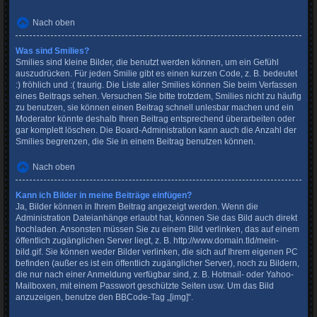
Nach oben
Was sind Smilies?
Smilies sind kleine Bilder, die benutzt werden können, um ein Gefühl
auszudrücken. Für jeden Smilie gibt es einen kurzen Code, z. B. bedeutet
:) fröhlich und :( traurig. Die Liste aller Smilies können Sie beim Verfassen
eines Beitrags sehen. Versuchen Sie bitte trotzdem, Smilies nicht zu häufig
zu benutzen, sie können einen Beitrag schnell unlesbar machen und ein
Moderator könnte deshalb Ihren Beitrag entsprechend überarbeiten oder
gar komplett löschen. Die Board-Administration kann auch die Anzahl der
Smilies begrenzen, die Sie in einem Beitrag benutzen können.
Nach oben
Kann ich Bilder in meine Beiträge einfügen?
Ja, Bilder können in Ihrem Beitrag angezeigt werden. Wenn die
Administration Dateianhänge erlaubt hat, können Sie das Bild auch direkt
hochladen. Ansonsten müssen Sie zu einem Bild verlinken, das auf einem
öffentlich zugänglichen Server liegt, z. B. http://www.domain.tld/mein-
bild.gif. Sie können weder Bilder verlinken, die sich auf Ihrem eigenen PC
befinden (außer es ist ein öffentlich zugänglicher Server), noch zu Bildern,
die nur nach einer Anmeldung verfügbar sind, z. B. Hotmail- oder Yahoo-
Mailboxen, mit einem Passwort geschützte Seiten usw. Um das Bild
anzuzeigen, benutze den BBCode-Tag „[img]“.