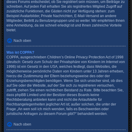
dieses Forums entscheidet, ob Sie registriert sein müssen, um Beiträge zu
schreiben. Auf jeden Fall erhalten Sie als registriertes Mitglied Zugriff auf
zusätzliche Funktionen, die Gästen nicht zur Verfügung stehen: zum
Beispiel Avatarbilder, Private Nachrichten, E-Mail-Versand an andere
Mitglieder, Beitritt zu Benutzergruppen und so weiter. Wir empfehlen Ihnen
eine Anmeldung, da sie schnell erledigt ist und Ihnen zahlreiche Vorteile
bietet.
Nach oben
Was ist COPPA?
COPPA, ausgeschrieben Children’s Online Privacy Protection Act of 1998
(deutsch: Gesetz zum Schutz der Privatsphäre von Kindern im Internet von
1998) ist ein Gesetz in den USA, welches festlegt, dass Websites, die
möglicherweise persönliche Daten von Kindern unter 13 Jahren erheben,
hierzu die Zustimmung der Eltern beziehungsweise des oder der
Erziehungsberechtigten benötigen. Wenn Sie sich unsicher sind, ob dies
auf Sie oder die Website, auf der Sie sich zu registrieren versuchen,
zutrifft, ziehen Sie einen rechtlichen Beistand zu Rate. Bitte beachten Sie,
dass phpBB Limited und der Besitzer dieses Boards keine
Rechtsberatung anbieten kann und nicht die Anlaufstelle für
Rechtsangelegenheiten jeglicher Art ist; außer solchen, die unter der
Frage „An wen soll ich mich wenden, falls es Beschwerden oder
juristische Anfragen zu diesem Forum gibt?“ behandelt werden.
Nach oben