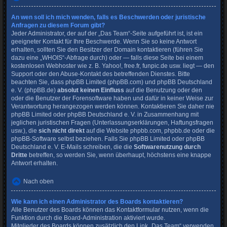
An wen soll ich mich wenden, falls es Beschwerden oder juristische
Anfragen zu diesem Forum gibt?
Jeder Administrator, der auf der „Das Team“-Seite aufgeführt ist, ist ein
geeigneter Kontakt für Ihre Beschwerde. Wenn Sie so keine Antwort
erhalten, sollten Sie den Besitzer der Domain kontaktieren (führen Sie
dazu eine
„WHOIS“-Abfrage
durch) oder — falls diese Seite bei einem
kostenlosen Webhoster wie z. B. Yahoo!, free.fr, funpic.de usw. liegt — den
Support oder den Abuse-Kontakt des betreffenden Dienstes. Bitte
beachten Sie, dass phpBB Limited (phpBB.com) und phpBB Deutschland
e. V. (phpBB.de)
absolut keinen Einfluss
auf die Benutzung oder den
oder die Benutzer der Forensoftware haben und dafür in keiner Weise zur
Verantwortung herangezogen werden können. Kontaktieren Sie daher nie
phpBB Limited oder phpBB Deutschland e. V. in Zusammenhang mit
jeglichen juristischen Fragen (Unterlassungserklärungen, Haftungsfragen
usw.), die
sich nicht direkt
auf die Website phpbb.com, phpbb.de oder die
phpBB-Software selbst beziehen. Falls Sie phpBB Limited oder phpBB
Deutschland e. V. E-Mails schreiben, die die
Softwarenutzung durch
Dritte
betreffen, so werden Sie, wenn überhaupt, höchstens eine knappe
Antwort erhalten.
Nach oben
Wie kann ich einen Administrator des Boards kontaktieren?
Alle Benutzer des Boards können das Kontaktformular nutzen, wenn die
Funktion durch die Board-Administration aktiviert wurde.
Mitglieder des Boards können zusätzlich den Link „Das Team“ verwenden.